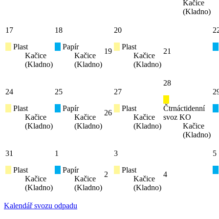
Kačice
(Kladno)
17
18
20
2
Plast
Papír
Plast
19
21
Kačice
Kačice
Kačice
(Kladno)
(Kladno)
(Kladno)
28
24
25
27
2
Plast
Papír
Plast
Čtrnáctidenní
26
Kačice
Kačice
Kačice
svoz KO
(Kladno)
(Kladno)
(Kladno)
Kačice
(Kladno)
31
1
3
5
Plast
Papír
Plast
2
4
Kačice
Kačice
Kačice
(Kladno)
(Kladno)
(Kladno)
Kalendář svozu odpadu