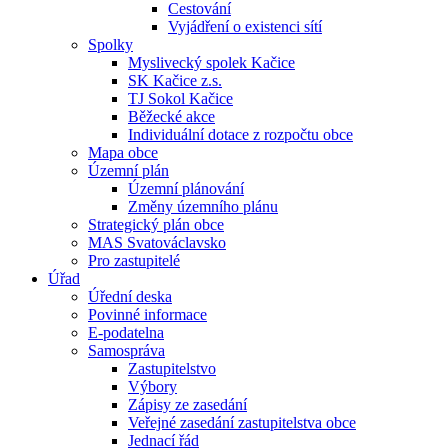
Cestování
Vyjádření o existenci sítí
Spolky
Myslivecký spolek Kačice
SK Kačice z.s.
TJ Sokol Kačice
Běžecké akce
Individuální dotace z rozpočtu obce
Mapa obce
Územní plán
Územní plánování
Změny územního plánu
Strategický plán obce
MAS Svatováclavsko
Pro zastupitelé
Úřad
Úřední deska
Povinné informace
E-podatelna
Samospráva
Zastupitelstvo
Výbory
Zápisy ze zasedání
Veřejné zasedání zastupitelstva obce
Jednací řád