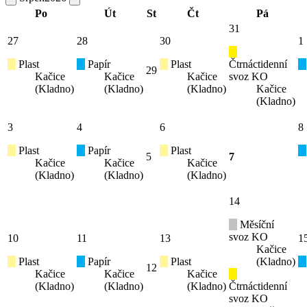
Po
Út
St
Čt
Pá
31
27
28
30
1
Plast
Papír
Plast
Čtrnáctidenní
29
Kačice
Kačice
Kačice
svoz KO
(Kladno)
(Kladno)
(Kladno)
Kačice
(Kladno)
3
4
6
8
Plast
Papír
Plast
5
7
Kačice
Kačice
Kačice
(Kladno)
(Kladno)
(Kladno)
14
Měsíční
svoz KO
10
11
13
1
Kačice
Plast
Papír
Plast
(Kladno)
12
Kačice
Kačice
Kačice
(Kladno)
(Kladno)
(Kladno)
Čtrnáctidenní
svoz KO