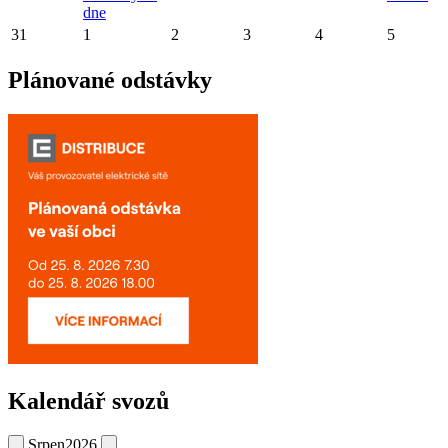
dne
31
1
2
3
4
5
Plánované odstávky
Kalendář svozů
Srpen
2026