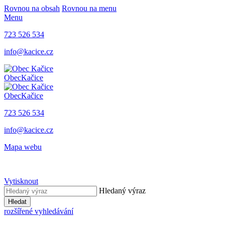
Rovnou na obsah
Rovnou na menu
Menu
723 526 534
info@kacice.cz
Obec
Kačice
Obec
Kačice
723 526 534
info@kacice.cz
Mapa webu
Vytisknout
Hledaný výraz
Hledat
rozšířené vyhledávání