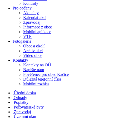
Kontroly
Pro občany
Aktuality
Kalendář akcí
Zpravodaj
Informace z obce
Mobilní aplikace
VTE
Fotogalerie
Obec a okolí
Archiv akcí
Video obce
Kontakty
Kontakty na OÚ
Napište nám
Pověřenec pro obec Kačice
Důležitá telefonní čísla
Mobilní rozhlas
Úřední deska
Odpady
Poplatky
Pečovatelské byty
Zpravodaj
Územmí plán