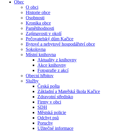
Obec
O obci
Historie obce
Osobnosti
Kronika obce
Pamětihodnosti
Zajímavosti v okolí
Pečovatelský dům Kačice
Bytové a nebytové hospodářství obce
Sokolovna
Místní knihovna
Aktuality z knihovny
Akce knihovny
Fotografie z akcí
Obecní hřbitov
Služby
Česká pošta
Základní a Mateřská škola Kačice
Zdravotní středisko
Firmy v obci
SDH
Městská policie
Odchyt psů
Poruchy
Užitečné informace