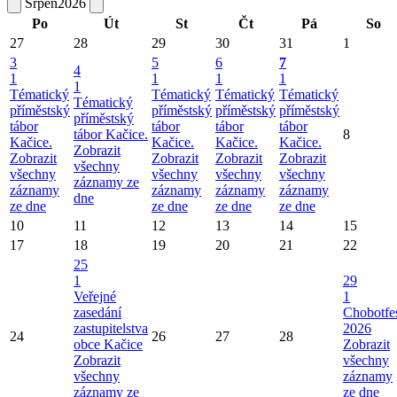
Srpen
2026
Po
Út
St
Čt
Pá
So
27
28
29
30
31
1
3
5
6
7
4
1
1
1
1
1
Tématický
Tématický
Tématický
Tématický
Tématický
příměstský
příměstský
příměstský
příměstský
příměstský
tábor
tábor
tábor
tábor
tábor Kačice.
8
Kačice.
Kačice.
Kačice.
Kačice.
Zobrazit
Zobrazit
Zobrazit
Zobrazit
Zobrazit
všechny
všechny
všechny
všechny
všechny
záznamy ze
záznamy
záznamy
záznamy
záznamy
dne
ze dne
ze dne
ze dne
ze dne
10
11
12
13
14
15
17
18
19
20
21
22
25
1
29
Veřejné
1
zasedání
Chobotfe
zastupitelstva
2026
24
26
27
28
obce Kačice
Zobrazit
Zobrazit
všechny
všechny
záznamy
záznamy ze
ze dne