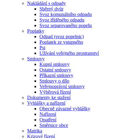
Nakládání s odpady
Sběrný dvůr
Svoz komunálního odpadu
Svoz tříděného odpadu
Svoz separovaného popelu
Poplatky
Odpad (svoz popelnic)
Poplatek ze vstupného
Psi
Užívání veřejného prostranství
Smlouvy
Kupní smlouvy
Ostatní smlouvy
Příkazní smlouvy
Smlouvy o dílo
Veřejnoprávní smlouvy
Výběrová řízení
Dokumenty ke stažení
Vyhlášky a nařízení
Obecně závazné vyhlášky
Nařízení
Opatření
Směrnice obce
Matrika
Krizové řízení