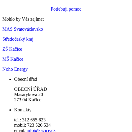
Potřebuji pomoc
Mohlo by Vás zajímat
MAS Svatováclavsko
Středočeský kraj
ZŠ Kačice
MŠ Kačice
Noho Energy
Obecní úřad
OBECNÍ ÚŘAD
Masarykova 20
273 04 Kačice
Kontakty
tel.: 312 655 623
mobil: 723 526 534
email:
info@kacice.cz