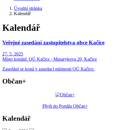
Úvodní stránka
Kalendář
Kalendář
Veřejné zasedání zastupitelstva obce Kačice
27. 5. 2025
Místo konání:
OÚ Kačice - Masarykova 20, Kačice
Zasedání se koná v zasedací místnosti OÚ Kačice.
Občan+
Přejít do Portálu Občan+
Kalendář