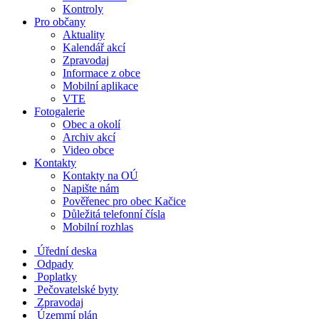
Kontroly
Pro občany
Aktuality
Kalendář akcí
Zpravodaj
Informace z obce
Mobilní aplikace
VTE
Fotogalerie
Obec a okolí
Archiv akcí
Video obce
Kontakty
Kontakty na OÚ
Napište nám
Pověřenec pro obec Kačice
Důležitá telefonní čísla
Mobilní rozhlas
Úřední deska
Odpady
Poplatky
Pečovatelské byty
Zpravodaj
Územmí plán