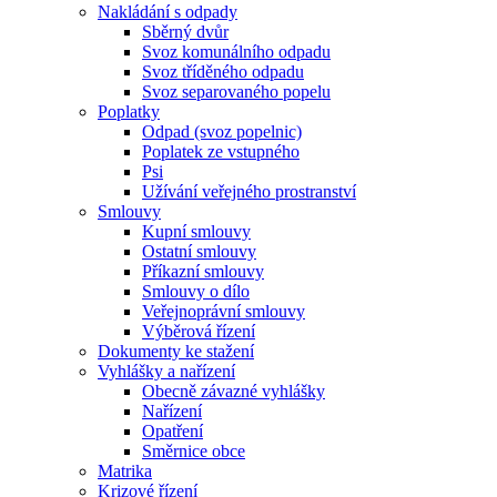
Nakládání s odpady
Sběrný dvůr
Svoz komunálního odpadu
Svoz tříděného odpadu
Svoz separovaného popelu
Poplatky
Odpad (svoz popelnic)
Poplatek ze vstupného
Psi
Užívání veřejného prostranství
Smlouvy
Kupní smlouvy
Ostatní smlouvy
Příkazní smlouvy
Smlouvy o dílo
Veřejnoprávní smlouvy
Výběrová řízení
Dokumenty ke stažení
Vyhlášky a nařízení
Obecně závazné vyhlášky
Nařízení
Opatření
Směrnice obce
Matrika
Krizové řízení