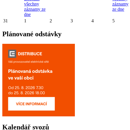
všechny
záznamy
záznamy ze
ze dne
dne
31
1
2
3
4
5
Plánované odstávky
Kalendář svozů