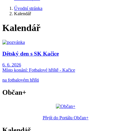
Úvodní stránka
Kalendář
Kalendář
Dětský den s SK Kačice
6. 6. 2026
Místo konání:
Fotbalové hřiště - Kačice
na fotbalovém hřišti
Občan+
Přejít do Portálu Občan+
Kalendář