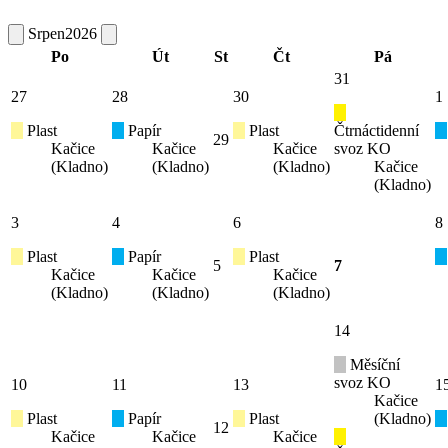
Srpen
2026
Po
Út
St
Čt
Pá
31
27
28
30
1
Plast
Papír
Plast
Čtrnáctidenní
29
Kačice
Kačice
Kačice
svoz KO
(Kladno)
(Kladno)
(Kladno)
Kačice
(Kladno)
3
4
6
8
Plast
Papír
Plast
5
7
Kačice
Kačice
Kačice
(Kladno)
(Kladno)
(Kladno)
14
Měsíční
svoz KO
10
11
13
1
Kačice
Plast
Papír
Plast
(Kladno)
12
Kačice
Kačice
Kačice