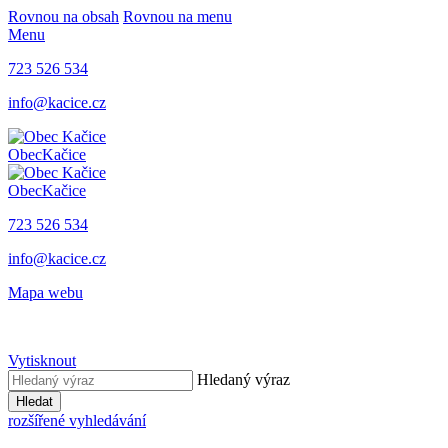
Rovnou na obsah
Rovnou na menu
Menu
723 526 534
info@kacice.cz
Obec
Kačice
Obec
Kačice
723 526 534
info@kacice.cz
Mapa webu
Vytisknout
Hledaný výraz
Hledat
rozšířené vyhledávání