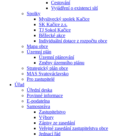
Cestování
Vyjádření o existenci sítí
Spolky
Myslivecký spolek Kačice
SK Kačice z.s.
TJ Sokol Kačice
Běžecké akce
Individuální dotace z rozpočtu obce
Mapa obce
Územní plán
Územní plánování
Změny územního plánu
Strategický plán obce
MAS Svatováclavsko
Pro zastupitelé
Úřad
Úřední deska
Povinné informace
E-podatelna
Samospráva
Zastupitelstvo
Výbory
Zápisy ze zasedání
Veřejné zasedání zastupitelstva obce
Jednací řád