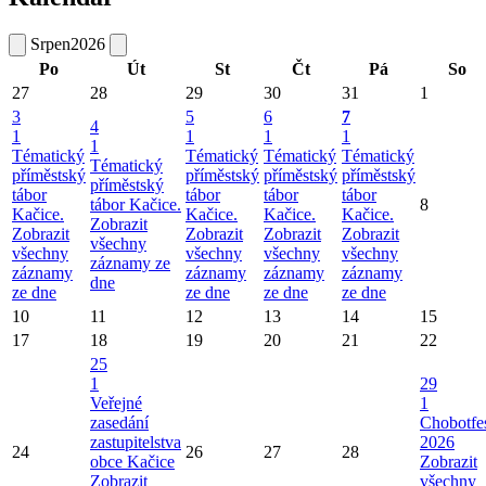
Srpen
2026
Po
Út
St
Čt
Pá
So
27
28
29
30
31
1
3
5
6
7
4
1
1
1
1
1
Tématický
Tématický
Tématický
Tématický
Tématický
příměstský
příměstský
příměstský
příměstský
příměstský
tábor
tábor
tábor
tábor
tábor Kačice.
8
Kačice.
Kačice.
Kačice.
Kačice.
Zobrazit
Zobrazit
Zobrazit
Zobrazit
Zobrazit
všechny
všechny
všechny
všechny
všechny
záznamy ze
záznamy
záznamy
záznamy
záznamy
dne
ze dne
ze dne
ze dne
ze dne
10
11
12
13
14
15
17
18
19
20
21
22
25
1
29
Veřejné
1
zasedání
Chobotfe
zastupitelstva
2026
24
26
27
28
obce Kačice
Zobrazit
Zobrazit
všechny