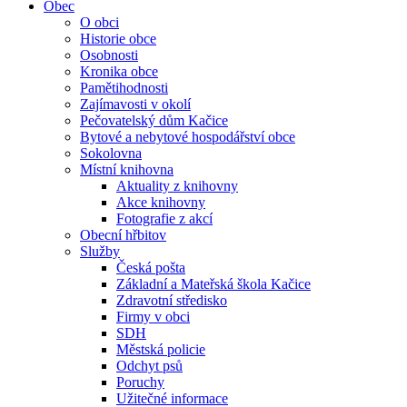
Obec
O obci
Historie obce
Osobnosti
Kronika obce
Pamětihodnosti
Zajímavosti v okolí
Pečovatelský dům Kačice
Bytové a nebytové hospodářství obce
Sokolovna
Místní knihovna
Aktuality z knihovny
Akce knihovny
Fotografie z akcí
Obecní hřbitov
Služby
Česká pošta
Základní a Mateřská škola Kačice
Zdravotní středisko
Firmy v obci
SDH
Městská policie
Odchyt psů
Poruchy
Užitečné informace