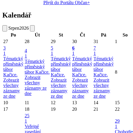
Přejít do Portálu Občan+
Kalendář
Srpen
2026
Po
Út
St
Čt
Pá
So
27
28
29
30
31
1
3
5
6
7
4
1
1
1
1
1
Tématický
Tématický
Tématický
Tématický
Tématický
příměstský
příměstský
příměstský
příměstský
příměstský
tábor
tábor
tábor
tábor
tábor Kačice.
8
Kačice.
Kačice.
Kačice.
Kačice.
Zobrazit
Zobrazit
Zobrazit
Zobrazit
Zobrazit
všechny
všechny
všechny
všechny
všechny
záznamy ze
záznamy
záznamy
záznamy
záznamy
dne
ze dne
ze dne
ze dne
ze dne
10
11
12
13
14
15
17
18
19
20
21
22
25
1
29
Veřejné
1
zasedání
Chobotfe