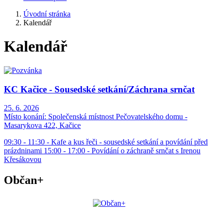
Úvodní stránka
Kalendář
Kalendář
KC Kačice - Sousedské setkání/Záchrana srnčat
25. 6. 2026
Místo konání:
Společenská místnost Pečovatelského domu -
Masarykova 422, Kačice
09:30 - 11:30 - Kafe a kus řeči - sousedské setkání a povídání před
prázdninami 15:00 - 17:00 - Povídání o záchraně srnčat s Irenou
Křesákovou
Občan+