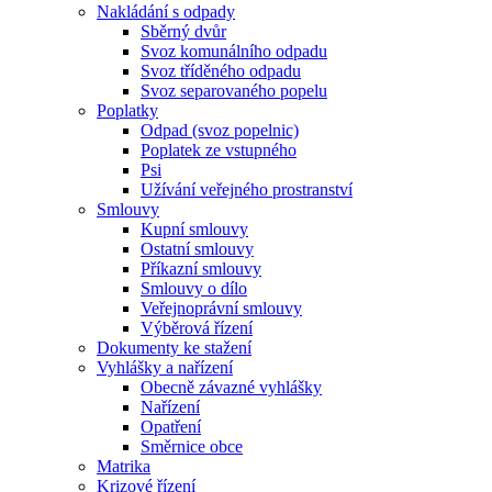
Nakládání s odpady
Sběrný dvůr
Svoz komunálního odpadu
Svoz tříděného odpadu
Svoz separovaného popelu
Poplatky
Odpad (svoz popelnic)
Poplatek ze vstupného
Psi
Užívání veřejného prostranství
Smlouvy
Kupní smlouvy
Ostatní smlouvy
Příkazní smlouvy
Smlouvy o dílo
Veřejnoprávní smlouvy
Výběrová řízení
Dokumenty ke stažení
Vyhlášky a nařízení
Obecně závazné vyhlášky
Nařízení
Opatření
Směrnice obce
Matrika
Krizové řízení