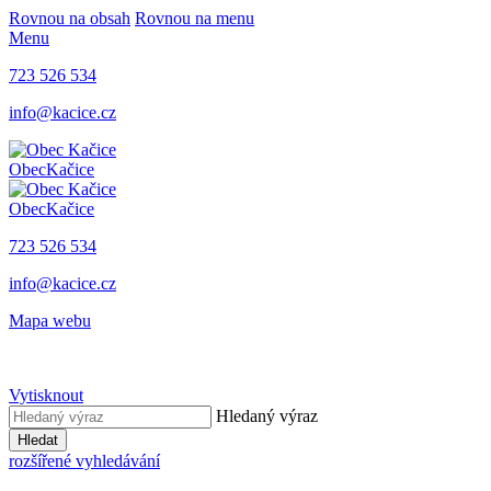
Rovnou na obsah
Rovnou na menu
Menu
723 526 534
info@kacice.cz
Obec
Kačice
Obec
Kačice
723 526 534
info@kacice.cz
Mapa webu
Vytisknout
Hledaný výraz
Hledat
rozšířené vyhledávání