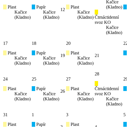
Kačice
Plast
Papír
Plast
(Kladno)
12
Kačice
Kačice
Kačice
(Kladno)
(Kladno)
(Kladno)
Čtrnáctidenní
svoz KO
Kačice
(Kladno)
17
18
20
2
Plast
Papír
Plast
19
21
Kačice
Kačice
Kačice
(Kladno)
(Kladno)
(Kladno)
28
24
25
27
2
Plast
Papír
Plast
Čtrnáctidenní
26
Kačice
Kačice
Kačice
svoz KO
(Kladno)
(Kladno)
(Kladno)
Kačice
(Kladno)
31
1
3
5
Plast
Papír
Plast
2
4