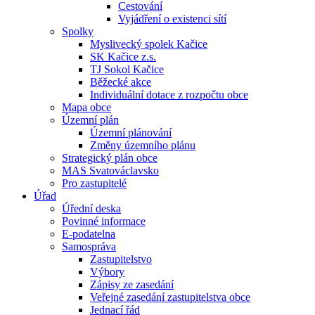
Cestování
Vyjádření o existenci sítí
Spolky
Myslivecký spolek Kačice
SK Kačice z.s.
TJ Sokol Kačice
Běžecké akce
Individuální dotace z rozpočtu obce
Mapa obce
Územní plán
Územní plánování
Změny územního plánu
Strategický plán obce
MAS Svatováclavsko
Pro zastupitelé
Úřad
Úřední deska
Povinné informace
E-podatelna
Samospráva
Zastupitelstvo
Výbory
Zápisy ze zasedání
Veřejné zasedání zastupitelstva obce
Jednací řád