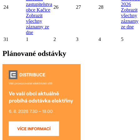
zastupitelstva
2026
24
26
27
28
obce Kačice
Zobrazit
Zobrazit
všechny
všechny
záznamy
záznamy ze
ze dne
dne
31
1
2
3
4
5
Plánované odstávky