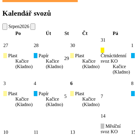
Kalendář svozů
Srpen
2026
Po
Út
St
Čt
Pá
31
27
28
30
1
Plast
Papír
Plast
Čtrnáctidenní
29
Kačice
Kačice
Kačice
svoz KO
(Kladno)
(Kladno)
(Kladno)
Kačice
(Kladno)
3
4
6
8
Plast
Papír
Plast
5
7
Kačice
Kačice
Kačice
(Kladno)
(Kladno)
(Kladno)
14
Měsíční
svoz KO
10
11
13
1