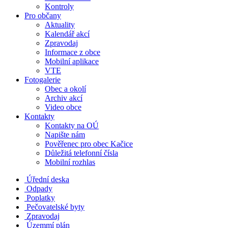
Kontroly
Pro občany
Aktuality
Kalendář akcí
Zpravodaj
Informace z obce
Mobilní aplikace
VTE
Fotogalerie
Obec a okolí
Archiv akcí
Video obce
Kontakty
Kontakty na OÚ
Napište nám
Pověřenec pro obec Kačice
Důležitá telefonní čísla
Mobilní rozhlas
Úřední deska
Odpady
Poplatky
Pečovatelské byty
Zpravodaj
Územmí plán