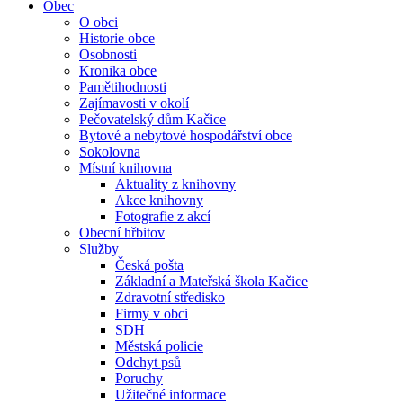
Obec
O obci
Historie obce
Osobnosti
Kronika obce
Pamětihodnosti
Zajímavosti v okolí
Pečovatelský dům Kačice
Bytové a nebytové hospodářství obce
Sokolovna
Místní knihovna
Aktuality z knihovny
Akce knihovny
Fotografie z akcí
Obecní hřbitov
Služby
Česká pošta
Základní a Mateřská škola Kačice
Zdravotní středisko
Firmy v obci
SDH
Městská policie
Odchyt psů
Poruchy
Užitečné informace