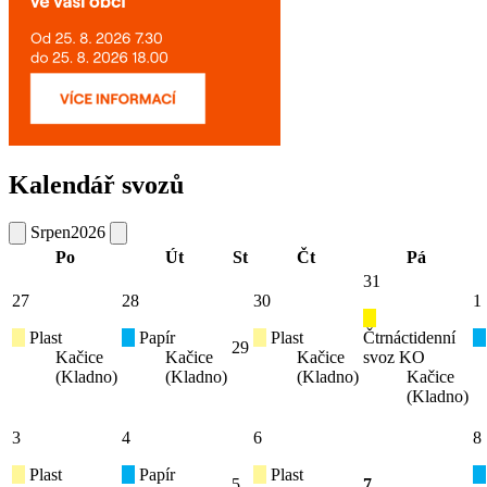
Kalendář svozů
Srpen
2026
Po
Út
St
Čt
Pá
31
27
28
30
1
Plast
Papír
Plast
Čtrnáctidenní
29
Kačice
Kačice
Kačice
svoz KO
(Kladno)
(Kladno)
(Kladno)
Kačice
(Kladno)
3
4
6
8
Plast
Papír
Plast
5
7