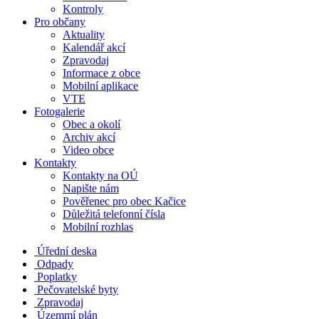
Kontroly
Pro občany
Aktuality
Kalendář akcí
Zpravodaj
Informace z obce
Mobilní aplikace
VTE
Fotogalerie
Obec a okolí
Archiv akcí
Video obce
Kontakty
Kontakty na OÚ
Napište nám
Pověřenec pro obec Kačice
Důležitá telefonní čísla
Mobilní rozhlas
Úřední deska
Odpady
Poplatky
Pečovatelské byty
Zpravodaj
Územmí plán