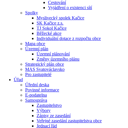
Cestování
Vyjádření o existenci sítí
Spolky
Myslivecký spolek Kačice
SK Kačice z.s.
TJ Sokol Kačice
Běžecké akce
Individuální dotace z rozpočtu obce
Mapa obce
Územní plán
Územní plánování
Změny územního plánu
Strategický plán obce
MAS Svatováclavsko
Pro zastupitelé
Úřad
Úřední deska
Povinné informace
E-podatelna
Samospráva
Zastupitelstvo
Výbory
Zápisy ze zasedání
Veřejné zasedání zastupitelstva obce
Jednací řád