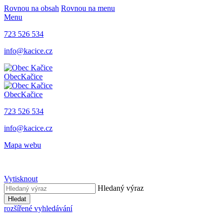
Rovnou na obsah
Rovnou na menu
Menu
723 526 534
info@kacice.cz
Obec
Kačice
Obec
Kačice
723 526 534
info@kacice.cz
Mapa webu
Vytisknout
Hledaný výraz
Hledat
rozšířené vyhledávání