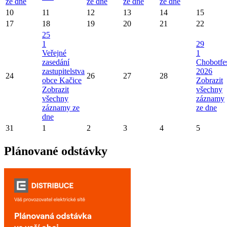
ze dne
ze dne
ze dne
ze dne
10
11
12
13
14
15
17
18
19
20
21
22
25
1
29
Veřejné
1
zasedání
Chobotfe
zastupitelstva
2026
24
26
27
28
obce Kačice
Zobrazit
Zobrazit
všechny
všechny
záznamy
záznamy ze
ze dne
dne
31
1
2
3
4
5
Plánované odstávky