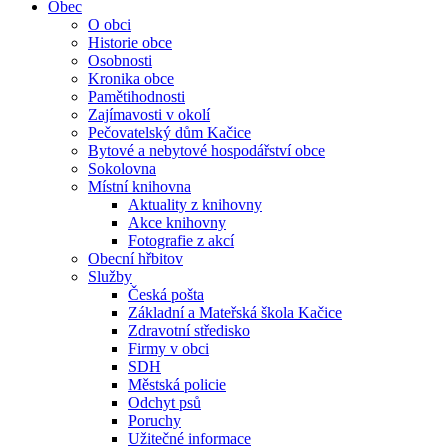
Obec
O obci
Historie obce
Osobnosti
Kronika obce
Pamětihodnosti
Zajímavosti v okolí
Pečovatelský dům Kačice
Bytové a nebytové hospodářství obce
Sokolovna
Místní knihovna
Aktuality z knihovny
Akce knihovny
Fotografie z akcí
Obecní hřbitov
Služby
Česká pošta
Základní a Mateřská škola Kačice
Zdravotní středisko
Firmy v obci
SDH
Městská policie
Odchyt psů
Poruchy
Užitečné informace