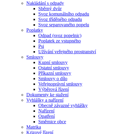
Nakládání s odpady
Sběrný dvůr
Svoz komunálního odpadu
Svoz tříděného odpadu
Svoz separovaného popelu
Poplatky
Odpad (svoz popelnic)
Poplatek ze vstupného
Psi
Užívání veřejného prostranství
Smlouvy
Kupní smlouvy
Ostatní smlouvy
Příkazní smlouvy
Smlouvy o dílo
Veřejnoprávní smlouvy
Výběrová řízení
Dokumenty ke stažení
Vyhlášky a nařízení
Obecně závazné vyhlášky
Nařízení
Opatření
Směrnice obce
Matrika
Krizové řízení