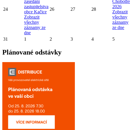
zasedání
Chobotfe
zastupitelstva
2026
24
26
27
28
obce Kačice
Zobrazit
Zobrazit
všechny
všechny
záznamy
záznamy ze
ze dne
dne
31
1
2
3
4
5
Plánované odstávky