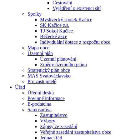
Cestování
Vyjádření o existenci sítí
Spolky
Myslivecký spolek Kačice
SK Kačice z.s.
TJ Sokol Kačice
Běžecké akce
Individuální dotace z rozpočtu obce
Mapa obce
Územní plán
Územní plánování
Změny územního plánu
Strategický plán obce
MAS Svatováclavsko
Pro zastupitelé
Úřad
Úřední deska
Povinné informace
E-podatelna
Samospráva
Zastupitelstvo
Výbory
Zápisy ze zasedání
Veřejné zasedání zastupitelstva obce
Jednací řád