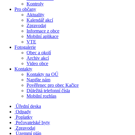
Kontroly
Pro občany
Aktuality
Kalendář akcí
Zpravodaj
Informace z obce
Mobilní aplikace
VTE
Fotogalerie
Obec a okolí
Archiv akcí
Video obce
Kontakty
Kontakty na OÚ
Napište nám
Pověřenec pro obec Kačice
Důležitá telefonní čísla
Mobilní rozhlas
Úřední deska
Odpady
Poplatky
Pečovatelské byty
Zpravodaj
Územmí plán