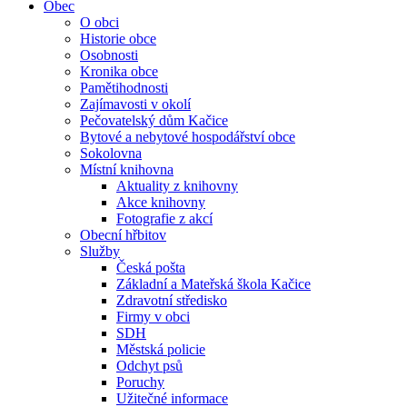
Obec
O obci
Historie obce
Osobnosti
Kronika obce
Pamětihodnosti
Zajímavosti v okolí
Pečovatelský dům Kačice
Bytové a nebytové hospodářství obce
Sokolovna
Místní knihovna
Aktuality z knihovny
Akce knihovny
Fotografie z akcí
Obecní hřbitov
Služby
Česká pošta
Základní a Mateřská škola Kačice
Zdravotní středisko
Firmy v obci
SDH
Městská policie
Odchyt psů
Poruchy
Užitečné informace