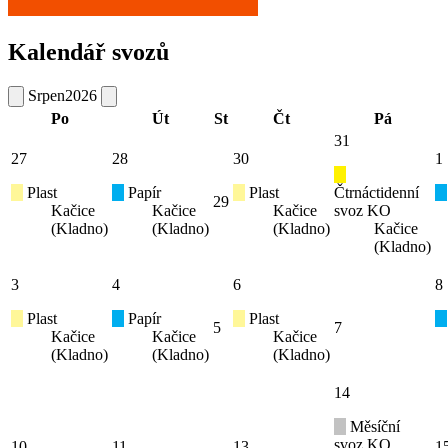
Kalendář svozů
Srpen
2026
Po
Út
St
Čt
Pá
31
27
28
30
1
Plast
Papír
Plast
Čtrnáctidenní
29
Kačice
Kačice
Kačice
svoz KO
(Kladno)
(Kladno)
(Kladno)
Kačice
(Kladno)
3
4
6
8
Plast
Papír
Plast
5
7
Kačice
Kačice
Kačice
(Kladno)
(Kladno)
(Kladno)
14
Měsíční
svoz KO
10
11
13
1