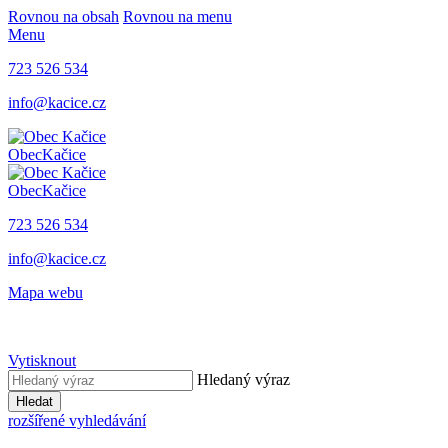
Rovnou na obsah
Rovnou na menu
Menu
723 526 534
info@kacice.cz
Obec
Kačice
Obec
Kačice
723 526 534
info@kacice.cz
Mapa webu
Vytisknout
Hledaný výraz
Hledat
rozšířené vyhledávání