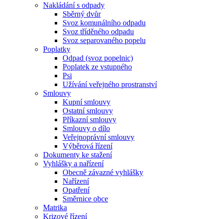
Nakládání s odpady
Sběrný dvůr
Svoz komunálního odpadu
Svoz tříděného odpadu
Svoz separovaného popelu
Poplatky
Odpad (svoz popelnic)
Poplatek ze vstupného
Psi
Užívání veřejného prostranství
Smlouvy
Kupní smlouvy
Ostatní smlouvy
Příkazní smlouvy
Smlouvy o dílo
Veřejnoprávní smlouvy
Výběrová řízení
Dokumenty ke stažení
Vyhlášky a nařízení
Obecně závazné vyhlášky
Nařízení
Opatření
Směrnice obce
Matrika
Krizové řízení