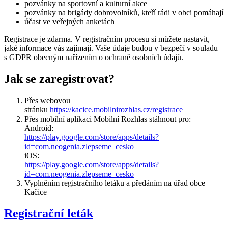
pozvánky na sportovní a kulturní akce
pozvánky na brigády dobrovolníků, kteří rádi v obci pomáhají
účast ve veřejných anketách
Registrace je zdarma. V registračním procesu si můžete nastavit,
jaké informace vás zajímají. Vaše údaje budou v bezpečí v souladu
s GDPR obecným nařízením o ochraně osobních údajů.
Jak se zaregistrovat?
Přes webovou
stránku
https://kacice.mobilnirozhlas.cz/registrace
Přes mobilní aplikaci Mobilní Rozhlas stáhnout pro:
Android:
https://play.google.com/store/apps/details?
id=com.neogenia.zlepseme_cesko
iOS:
https://play.google.com/store/apps/details?
id=com.neogenia.zlepseme_cesko
Vyplněním registračního letáku a předáním na úřad obce
Kačice
Registrační leták