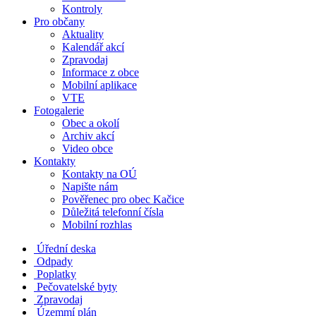
Kontroly
Pro občany
Aktuality
Kalendář akcí
Zpravodaj
Informace z obce
Mobilní aplikace
VTE
Fotogalerie
Obec a okolí
Archiv akcí
Video obce
Kontakty
Kontakty na OÚ
Napište nám
Pověřenec pro obec Kačice
Důležitá telefonní čísla
Mobilní rozhlas
Úřední deska
Odpady
Poplatky
Pečovatelské byty
Zpravodaj
Územmí plán