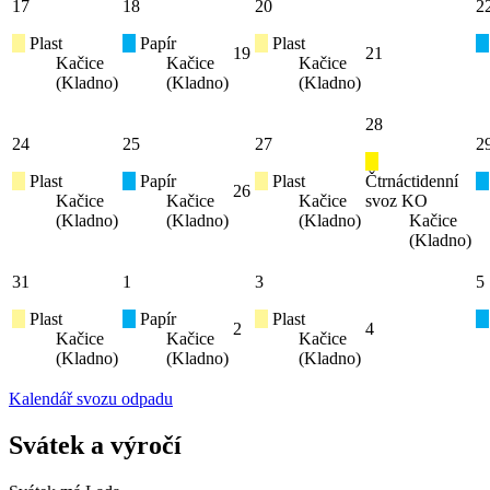
17
18
20
2
Plast
Papír
Plast
19
21
Kačice
Kačice
Kačice
(Kladno)
(Kladno)
(Kladno)
28
24
25
27
2
Plast
Papír
Plast
Čtrnáctidenní
26
Kačice
Kačice
Kačice
svoz KO
(Kladno)
(Kladno)
(Kladno)
Kačice
(Kladno)
31
1
3
5
Plast
Papír
Plast
2
4
Kačice
Kačice
Kačice
(Kladno)
(Kladno)
(Kladno)
Kalendář svozu odpadu
Svátek a výročí