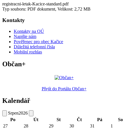
registracni-letak-Kacice-standard.pdf
Typ souboru: PDF dokument, Velikost: 2,72 MB
Kontakty
Kontakty na OÚ
Napište nám
Pověřenec pro obec Kačice
Důležitá telefonní čísla
Mobilní rozhlas
Občan+
Přejít do Portálu Občan+
Kalendář
Srpen
2026
Po
Út
St
Čt
Pá
So
27
28
29
30
31
1