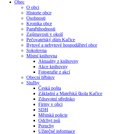
Obec
O obci
Historie obce
Osobnosti
Kronika obce
Pamětihodnosti
Zajímavosti v okolí
Pečovatelský dům Kačice
Bytové a nebytové hospodářství obce
Sokolovna
Místní knihovna
Aktuality z knihovny
Akce knihovny
Fotografie z akcí
Obecní hřbitov
Služby
Česká pošta
Základní a Mateřská škola Kačice
Zdravotní středisko
Firmy v obci
SDH
Městská policie
Odchyt psů
Poruchy
Užitečné informace