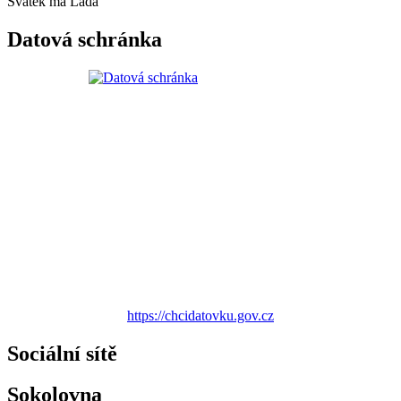
Svátek má
Lada
Datová schránka
https://chcidatovku.gov.cz
Sociální sítě
Sokolovna