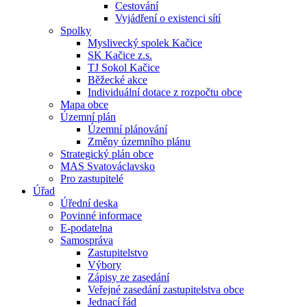
Cestování
Vyjádření o existenci sítí
Spolky
Myslivecký spolek Kačice
SK Kačice z.s.
TJ Sokol Kačice
Běžecké akce
Individuální dotace z rozpočtu obce
Mapa obce
Územní plán
Územní plánování
Změny územního plánu
Strategický plán obce
MAS Svatováclavsko
Pro zastupitelé
Úřad
Úřední deska
Povinné informace
E-podatelna
Samospráva
Zastupitelstvo
Výbory
Zápisy ze zasedání
Veřejné zasedání zastupitelstva obce
Jednací řád