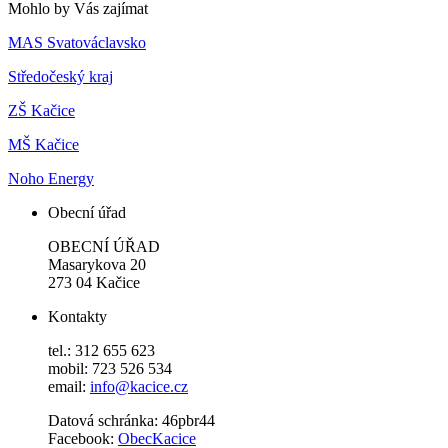
Mohlo by Vás zajímat
MAS Svatováclavsko
Středočeský kraj
ZŠ Kačice
MŠ Kačice
Noho Energy
Obecní úřad
OBECNÍ ÚŘAD
Masarykova 20
273 04 Kačice
Kontakty
tel.: 312 655 623
mobil: 723 526 534
email:
info@kacice.cz
Datová schránka: 46pbr44
Facebook:
ObecKacice