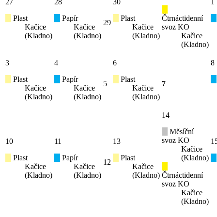
27
28
30
1
Plast
Papír
Plast
Čtrnáctidenní
29
Kačice
Kačice
Kačice
svoz KO
(Kladno)
(Kladno)
(Kladno)
Kačice
(Kladno)
3
4
6
8
Plast
Papír
Plast
5
7
Kačice
Kačice
Kačice
(Kladno)
(Kladno)
(Kladno)
14
Měsíční
svoz KO
10
11
13
1
Kačice
Plast
Papír
Plast
(Kladno)
12
Kačice
Kačice
Kačice
(Kladno)
(Kladno)
(Kladno)
Čtrnáctidenní
svoz KO
Kačice
(Kladno)