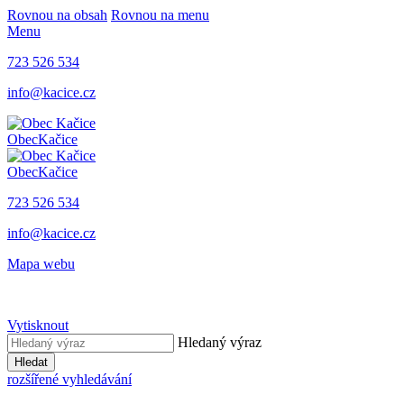
Rovnou na obsah
Rovnou na menu
Menu
723 526 534
info@kacice.cz
Obec
Kačice
Obec
Kačice
723 526 534
info@kacice.cz
Mapa webu
Vytisknout
Hledaný výraz
Hledat
rozšířené vyhledávání