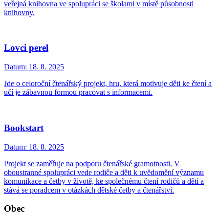
veřejná knihovna ve spolupráci se školami v místě působnosti
knihovny.
Lovci perel
Datum:
18. 8. 2025
Jde o celoroční čtenářský projekt, hru, která motivuje děti ke čtení a
učí je zábavnou formou pracovat s informacemi.
Bookstart
Datum:
18. 8. 2025
Projekt se zaměřuje na podporu čtenářské gramotnosti. V
oboustranné spolupráci vede rodiče a děti k uvědomění významu
komunikace a četby v životě, ke společnému čtení rodičů a dětí a
stává se poradcem v otázkách dětské četby a čtenářství.
Obec