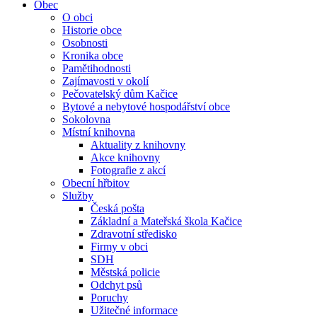
Obec
O obci
Historie obce
Osobnosti
Kronika obce
Pamětihodnosti
Zajímavosti v okolí
Pečovatelský dům Kačice
Bytové a nebytové hospodářství obce
Sokolovna
Místní knihovna
Aktuality z knihovny
Akce knihovny
Fotografie z akcí
Obecní hřbitov
Služby
Česká pošta
Základní a Mateřská škola Kačice
Zdravotní středisko
Firmy v obci
SDH
Městská policie
Odchyt psů
Poruchy
Užitečné informace