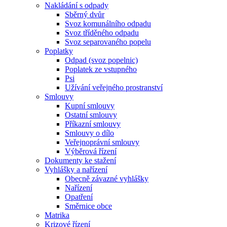
Nakládání s odpady
Sběrný dvůr
Svoz komunálního odpadu
Svoz tříděného odpadu
Svoz separovaného popelu
Poplatky
Odpad (svoz popelnic)
Poplatek ze vstupného
Psi
Užívání veřejného prostranství
Smlouvy
Kupní smlouvy
Ostatní smlouvy
Příkazní smlouvy
Smlouvy o dílo
Veřejnoprávní smlouvy
Výběrová řízení
Dokumenty ke stažení
Vyhlášky a nařízení
Obecně závazné vyhlášky
Nařízení
Opatření
Směrnice obce
Matrika
Krizové řízení