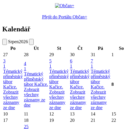
Přejít do Portálu Občan+
Kalendář
Srpen
2026
Po
Út
St
Čt
Pá
So
27
28
29
30
31
1
3
5
6
7
4
1
1
1
1
1
Tématický
Tématický
Tématický
Tématický
Tématický
příměstský
příměstský
příměstský
příměstský
příměstský
tábor
tábor
tábor
tábor
tábor Kačice.
8
Kačice.
Kačice.
Kačice.
Kačice.
Zobrazit
Zobrazit
Zobrazit
Zobrazit
Zobrazit
všechny
všechny
všechny
všechny
všechny
záznamy ze
záznamy
záznamy
záznamy
záznamy
dne
ze dne
ze dne
ze dne
ze dne
10
11
12
13
14
15
17
18
19
20
21
22
25