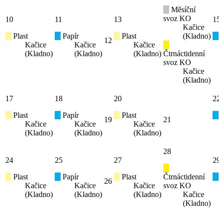
Měsíční
svoz KO
10
11
13
1
Kačice
Plast
Papír
Plast
(Kladno)
12
Kačice
Kačice
Kačice
(Kladno)
(Kladno)
(Kladno)
Čtrnáctidenní
svoz KO
Kačice
(Kladno)
17
18
20
2
Plast
Papír
Plast
19
21
Kačice
Kačice
Kačice
(Kladno)
(Kladno)
(Kladno)
28
24
25
27
2
Plast
Papír
Plast
Čtrnáctidenní
26
Kačice
Kačice
Kačice
svoz KO
(Kladno)
(Kladno)
(Kladno)
Kačice
(Kladno)