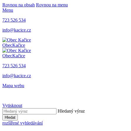
Rovnou na obsah
Rovnou na menu
Menu
723 526 534
info@kacice.cz
Obec
Kačice
Obec
Kačice
723 526 534
info@kacice.cz
Mapa webu
Vytisknout
Hledaný výraz
Hledat
rozšířené vyhledávání