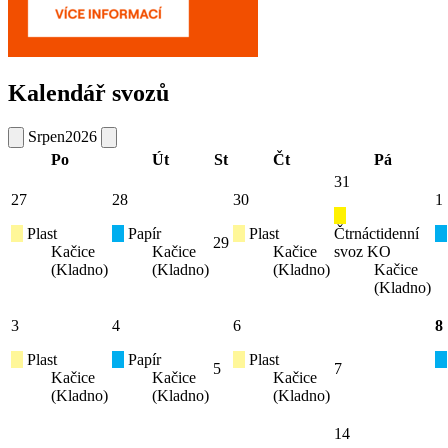
Kalendář svozů
Srpen
2026
Po
Út
St
Čt
Pá
31
27
28
30
1
Plast
Papír
Plast
Čtrnáctidenní
29
Kačice
Kačice
Kačice
svoz KO
(Kladno)
(Kladno)
(Kladno)
Kačice
(Kladno)
3
4
6
8
Plast
Papír
Plast
5
7
Kačice
Kačice
Kačice
(Kladno)
(Kladno)
(Kladno)
14