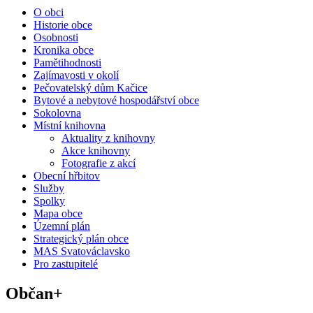
O obci
Historie obce
Osobnosti
Kronika obce
Pamětihodnosti
Zajímavosti v okolí
Pečovatelský dům Kačice
Bytové a nebytové hospodářství obce
Sokolovna
Místní knihovna
Aktuality z knihovny
Akce knihovny
Fotografie z akcí
Obecní hřbitov
Služby
Spolky
Mapa obce
Územní plán
Strategický plán obce
MAS Svatováclavsko
Pro zastupitelé
Občan+