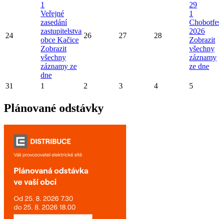
1
29
Veřejné
1
zasedání
Chobotfe
zastupitelstva
2026
24
26
27
28
obce Kačice
Zobrazit
Zobrazit
všechny
všechny
záznamy
záznamy ze
ze dne
dne
31
1
2
3
4
5
Plánované odstávky