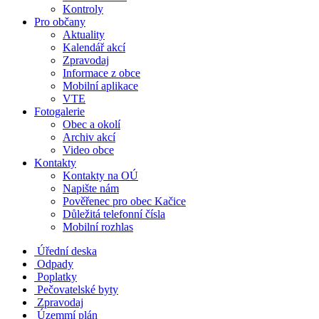
Kontroly
Pro občany
Aktuality
Kalendář akcí
Zpravodaj
Informace z obce
Mobilní aplikace
VTE
Fotogalerie
Obec a okolí
Archiv akcí
Video obce
Kontakty
Kontakty na OÚ
Napište nám
Pověřenec pro obec Kačice
Důležitá telefonní čísla
Mobilní rozhlas
Úřední deska
Odpady
Poplatky
Pečovatelské byty
Zpravodaj
Územmí plán