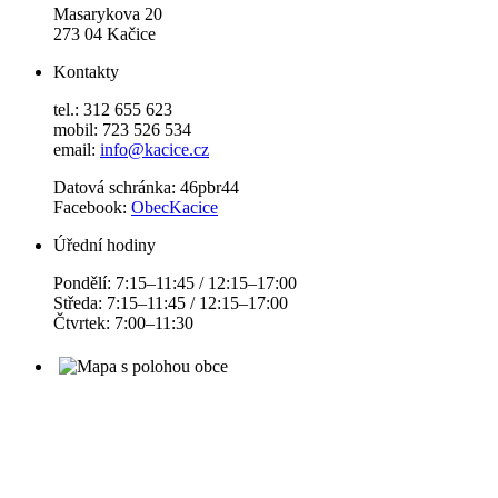
Masarykova 20
273 04 Kačice
Kontakty
tel.: 312 655 623
mobil: 723 526 534
email:
info@kacice.cz
Datová schránka: 46pbr44
Facebook:
ObecKacice
Úřední hodiny
Pondělí: 7:15–11:45 / 12:15–17:00
Středa: 7:15–11:45 / 12:15–17:00
Čtvrtek: 7:00–11:30