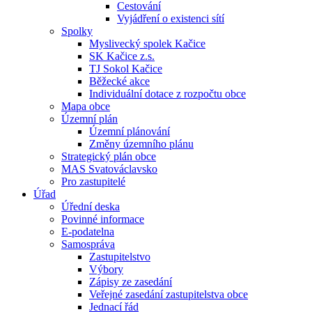
Cestování
Vyjádření o existenci sítí
Spolky
Myslivecký spolek Kačice
SK Kačice z.s.
TJ Sokol Kačice
Běžecké akce
Individuální dotace z rozpočtu obce
Mapa obce
Územní plán
Územní plánování
Změny územního plánu
Strategický plán obce
MAS Svatováclavsko
Pro zastupitelé
Úřad
Úřední deska
Povinné informace
E-podatelna
Samospráva
Zastupitelstvo
Výbory
Zápisy ze zasedání
Veřejné zasedání zastupitelstva obce
Jednací řád