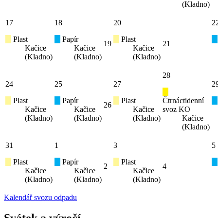
(Kladno)
17
18
20
2
Plast
Papír
Plast
19
21
Kačice
Kačice
Kačice
(Kladno)
(Kladno)
(Kladno)
28
24
25
27
2
Plast
Papír
Plast
Čtrnáctidenní
26
Kačice
Kačice
Kačice
svoz KO
(Kladno)
(Kladno)
(Kladno)
Kačice
(Kladno)
31
1
3
5
Plast
Papír
Plast
2
4
Kačice
Kačice
Kačice
(Kladno)
(Kladno)
(Kladno)
Kalendář svozu odpadu
Svátek a výročí