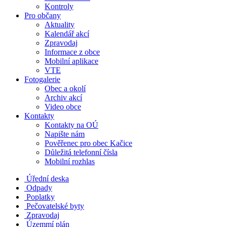
Kontroly
Pro občany
Aktuality
Kalendář akcí
Zpravodaj
Informace z obce
Mobilní aplikace
VTE
Fotogalerie
Obec a okolí
Archiv akcí
Video obce
Kontakty
Kontakty na OÚ
Napište nám
Pověřenec pro obec Kačice
Důležitá telefonní čísla
Mobilní rozhlas
Úřední deska
Odpady
Poplatky
Pečovatelské byty
Zpravodaj
Územmí plán