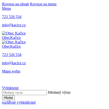
Rovnou na obsah
Rovnou na menu
Menu
723 526 534
info@kacice.cz
Obec
Kačice
Obec
Kačice
723 526 534
info@kacice.cz
Mapa webu
Vytisknout
Hledaný výraz
Hledat
rozšířené vyhledávání