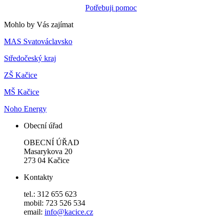
Potřebuji pomoc
Mohlo by Vás zajímat
MAS Svatováclavsko
Středočeský kraj
ZŠ Kačice
MŠ Kačice
Noho Energy
Obecní úřad
OBECNÍ ÚŘAD
Masarykova 20
273 04 Kačice
Kontakty
tel.: 312 655 623
mobil: 723 526 534
email:
info@kacice.cz