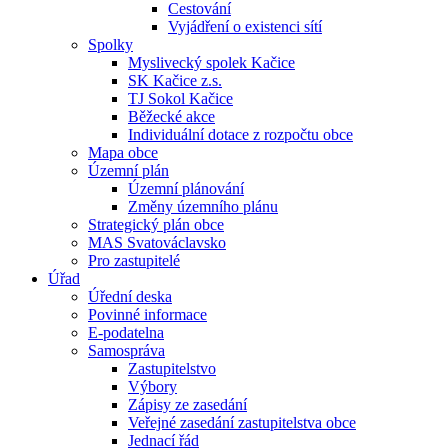
Cestování
Vyjádření o existenci sítí
Spolky
Myslivecký spolek Kačice
SK Kačice z.s.
TJ Sokol Kačice
Běžecké akce
Individuální dotace z rozpočtu obce
Mapa obce
Územní plán
Územní plánování
Změny územního plánu
Strategický plán obce
MAS Svatováclavsko
Pro zastupitelé
Úřad
Úřední deska
Povinné informace
E-podatelna
Samospráva
Zastupitelstvo
Výbory
Zápisy ze zasedání
Veřejné zasedání zastupitelstva obce
Jednací řád