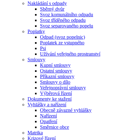
Nakládání s odpady
Sběrný dvůr
Svoz komunálního odpadu
Svoz tříděného odpadu
Svoz separovaného popelu
Poplatky
Odpad (svoz popelnic)
Poplatek ze vstupného
Psi
Užívání veřejného prostranství
Smlouvy
Kupní smlouvy
Ostatní smlouvy
Příkazní smlouvy
Smlouvy o dílo
Veřejnoprávní smlouvy
Výběrová řízení
Dokumenty ke stažení
Vyhlášky a nařízení
Obecně závazné vyhlášky
Nařízení
Opatření
Směrnice obce
Matrika
Krizové řízení