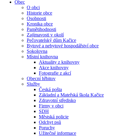
Obec
O obci
Historie obce
Osobnosti
Kronika obce
Pamětihodnosti
Zajímavosti v okolí
Pečovatelský dům Kačice
Bytové a nebytové hospodářství obce
Sokolovna
Místní knihovna
Aktuality z knihovny
Akce knihovny
Fotografie z akcí
Obecní hřbitov
Služby
Česká pošta
Základní a Mateřská škola Kačice
Zdravotní středisko
Firmy v obci
SDH
Městská policie
Odchyt psů
Poruchy
Užitečné informace