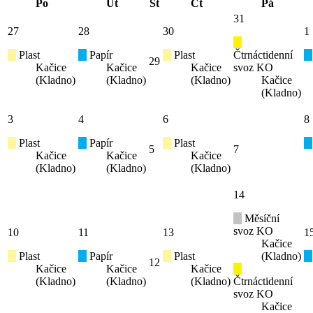
Po
Út
St
Čt
Pá
31
27
28
30
1
Plast
Papír
Plast
Čtrnáctidenní
29
Kačice
Kačice
Kačice
svoz KO
(Kladno)
(Kladno)
(Kladno)
Kačice
(Kladno)
3
4
6
8
Plast
Papír
Plast
5
7
Kačice
Kačice
Kačice
(Kladno)
(Kladno)
(Kladno)
14
Měsíční
svoz KO
10
11
13
1
Kačice
Plast
Papír
Plast
(Kladno)
12
Kačice
Kačice
Kačice
(Kladno)
(Kladno)
(Kladno)
Čtrnáctidenní
svoz KO
Kačice