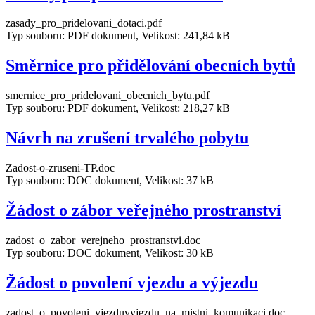
zasady_pro_pridelovani_dotaci.pdf
Typ souboru: PDF dokument, Velikost: 241,84 kB
Směrnice pro přidělování obecních bytů
smernice_pro_pridelovani_obecnich_bytu.pdf
Typ souboru: PDF dokument, Velikost: 218,27 kB
Návrh na zrušení trvalého pobytu
Zadost-o-zruseni-TP.doc
Typ souboru: DOC dokument, Velikost: 37 kB
Žádost o zábor veřejného prostranství
zadost_o_zabor_verejneho_prostranstvi.doc
Typ souboru: DOC dokument, Velikost: 30 kB
Žádost o povolení vjezdu a výjezdu
zadost_o_povoleni_vjezduvyjezdu_na_mistni_komunikaci.doc