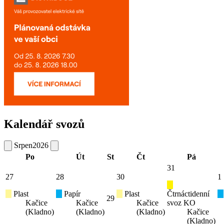
Kalendář svozů
Srpen
2026
Po
Út
St
Čt
Pá
31
27
28
30
1
Plast
Papír
Plast
Čtrnáctidenní
29
Kačice
Kačice
Kačice
svoz KO
(Kladno)
(Kladno)
(Kladno)
Kačice
(Kladno)