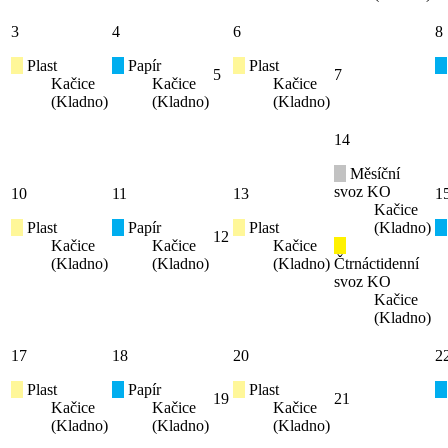
3
4
6
8
Plast
Papír
Plast
5
7
Kačice
Kačice
Kačice
(Kladno)
(Kladno)
(Kladno)
14
Měsíční
svoz KO
10
11
13
1
Kačice
Plast
Papír
Plast
(Kladno)
12
Kačice
Kačice
Kačice
(Kladno)
(Kladno)
(Kladno)
Čtrnáctidenní
svoz KO
Kačice
(Kladno)
17
18
20
2
Plast
Papír
Plast
19
21
Kačice
Kačice
Kačice
(Kladno)
(Kladno)
(Kladno)