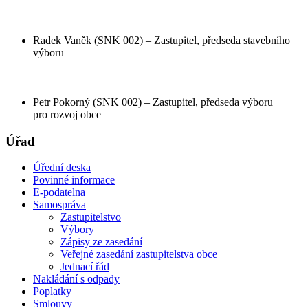
Radek Vaněk (SNK 002) – Zastupitel, předseda stavebního
výboru
Petr Pokorný (SNK 002) – Zastupitel, předseda výboru
pro rozvoj obce
Úřad
Úřední deska
Povinné informace
E-podatelna
Samospráva
Zastupitelstvo
Výbory
Zápisy ze zasedání
Veřejné zasedání zastupitelstva obce
Jednací řád
Nakládání s odpady
Poplatky
Smlouvy