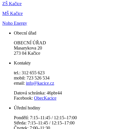
ZŠ Kačice
MŠ Kačice
Noho Energy
Obecní úřad
OBECNÍ ÚŘAD
Masarykova 20
273 04 Kačice
Kontakty
tel.: 312 655 623
mobil: 723 526 534
email:
info@kacice.cz
Datová schránka: 46pbr44
Facebook:
ObecKacice
Úřední hodiny
Pondělí: 7:15–11:45 / 12:15–17:00
Středa: 7:15–11:45 / 12:15–17:00
Čtvrtek: 7:00–11:30