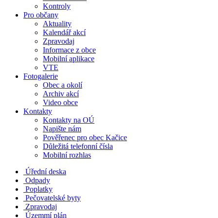
Kontroly
Pro občany
Aktuality
Kalendář akcí
Zpravodaj
Informace z obce
Mobilní aplikace
VTE
Fotogalerie
Obec a okolí
Archiv akcí
Video obce
Kontakty
Kontakty na OÚ
Napište nám
Pověřenec pro obec Kačice
Důležitá telefonní čísla
Mobilní rozhlas
Úřední deska
Odpady
Poplatky
Pečovatelské byty
Zpravodaj
Územmí plán