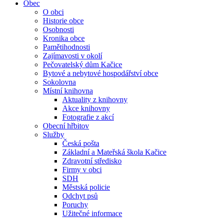
Obec
O obci
Historie obce
Osobnosti
Kronika obce
Pamětihodnosti
Zajímavosti v okolí
Pečovatelský dům Kačice
Bytové a nebytové hospodářství obce
Sokolovna
Místní knihovna
Aktuality z knihovny
Akce knihovny
Fotografie z akcí
Obecní hřbitov
Služby
Česká pošta
Základní a Mateřská škola Kačice
Zdravotní středisko
Firmy v obci
SDH
Městská policie
Odchyt psů
Poruchy
Užitečné informace