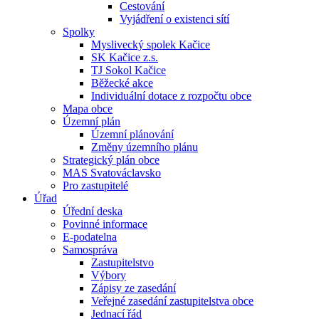
Cestování
Vyjádření o existenci sítí
Spolky
Myslivecký spolek Kačice
SK Kačice z.s.
TJ Sokol Kačice
Běžecké akce
Individuální dotace z rozpočtu obce
Mapa obce
Územní plán
Územní plánování
Změny územního plánu
Strategický plán obce
MAS Svatováclavsko
Pro zastupitelé
Úřad
Úřední deska
Povinné informace
E-podatelna
Samospráva
Zastupitelstvo
Výbory
Zápisy ze zasedání
Veřejné zasedání zastupitelstva obce
Jednací řád