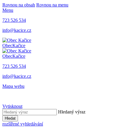
Rovnou na obsah
Rovnou na menu
Menu
723 526 534
info@kacice.cz
Obec
Kačice
Obec
Kačice
723 526 534
info@kacice.cz
Mapa webu
Vytisknout
Hledaný výraz
Hledat
rozšířené vyhledávání