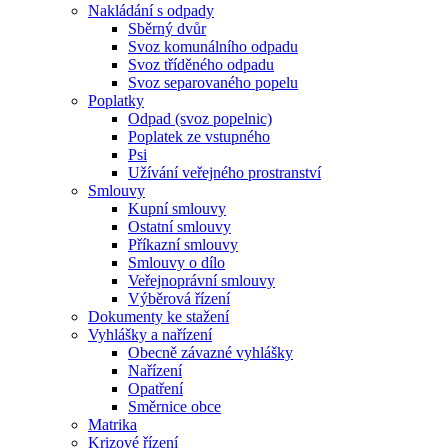
Nakládání s odpady
Sběrný dvůr
Svoz komunálního odpadu
Svoz tříděného odpadu
Svoz separovaného popelu
Poplatky
Odpad (svoz popelnic)
Poplatek ze vstupného
Psi
Užívání veřejného prostranství
Smlouvy
Kupní smlouvy
Ostatní smlouvy
Příkazní smlouvy
Smlouvy o dílo
Veřejnoprávní smlouvy
Výběrová řízení
Dokumenty ke stažení
Vyhlášky a nařízení
Obecně závazné vyhlášky
Nařízení
Opatření
Směrnice obce
Matrika
Krizové řízení