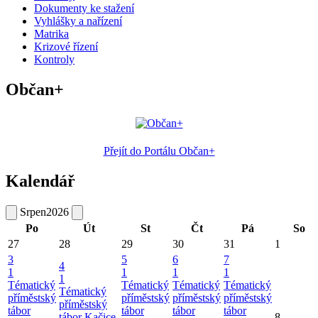
Dokumenty ke stažení
Vyhlášky a nařízení
Matrika
Krizové řízení
Kontroly
Občan+
Přejít do Portálu Občan+
Kalendář
Srpen
2026
Po
Út
St
Čt
Pá
So
27
28
29
30
31
1
3
5
6
7
4
1
1
1
1
1
Tématický
Tématický
Tématický
Tématický
Tématický
příměstský
příměstský
příměstský
příměstský
příměstský
tábor
tábor
tábor
tábor
tábor Kačice.
8