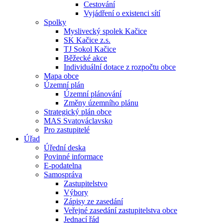
Cestování
Vyjádření o existenci sítí
Spolky
Myslivecký spolek Kačice
SK Kačice z.s.
TJ Sokol Kačice
Běžecké akce
Individuální dotace z rozpočtu obce
Mapa obce
Územní plán
Územní plánování
Změny územního plánu
Strategický plán obce
MAS Svatováclavsko
Pro zastupitelé
Úřad
Úřední deska
Povinné informace
E-podatelna
Samospráva
Zastupitelstvo
Výbory
Zápisy ze zasedání
Veřejné zasedání zastupitelstva obce
Jednací řád