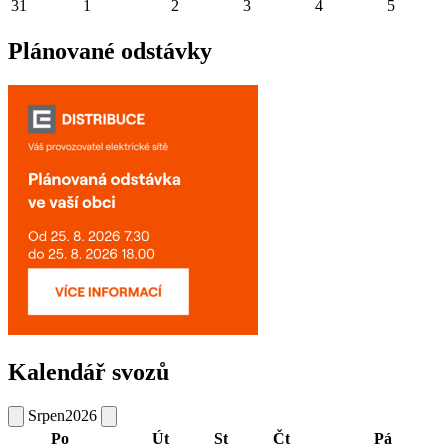
31
1
2
3
4
5
Plánované odstávky
Kalendář svozů
Srpen
2026
Po
Út
St
Čt
Pá