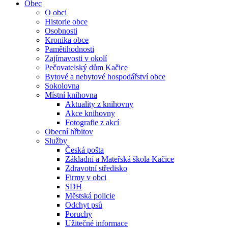
Obec
O obci
Historie obce
Osobnosti
Kronika obce
Pamětihodnosti
Zajímavosti v okolí
Pečovatelský dům Kačice
Bytové a nebytové hospodářství obce
Sokolovna
Místní knihovna
Aktuality z knihovny
Akce knihovny
Fotografie z akcí
Obecní hřbitov
Služby
Česká pošta
Základní a Mateřská škola Kačice
Zdravotní středisko
Firmy v obci
SDH
Městská policie
Odchyt psů
Poruchy
Užitečné informace