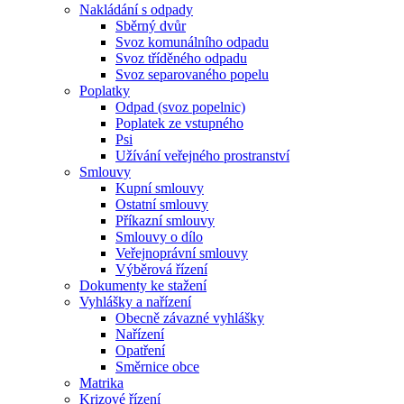
Nakládání s odpady
Sběrný dvůr
Svoz komunálního odpadu
Svoz tříděného odpadu
Svoz separovaného popelu
Poplatky
Odpad (svoz popelnic)
Poplatek ze vstupného
Psi
Užívání veřejného prostranství
Smlouvy
Kupní smlouvy
Ostatní smlouvy
Příkazní smlouvy
Smlouvy o dílo
Veřejnoprávní smlouvy
Výběrová řízení
Dokumenty ke stažení
Vyhlášky a nařízení
Obecně závazné vyhlášky
Nařízení
Opatření
Směrnice obce
Matrika
Krizové řízení