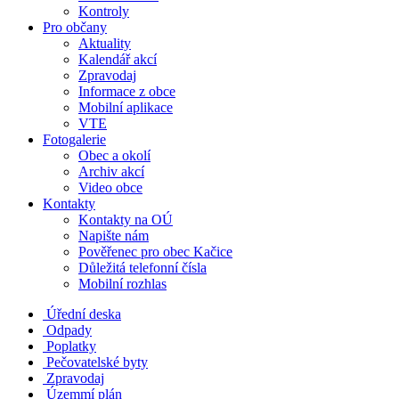
Kontroly
Pro občany
Aktuality
Kalendář akcí
Zpravodaj
Informace z obce
Mobilní aplikace
VTE
Fotogalerie
Obec a okolí
Archiv akcí
Video obce
Kontakty
Kontakty na OÚ
Napište nám
Pověřenec pro obec Kačice
Důležitá telefonní čísla
Mobilní rozhlas
Úřední deska
Odpady
Poplatky
Pečovatelské byty
Zpravodaj
Územmí plán