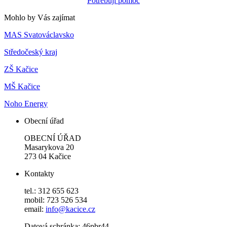
Potřebuji pomoc
Mohlo by Vás zajímat
MAS Svatováclavsko
Středočeský kraj
ZŠ Kačice
MŠ Kačice
Noho Energy
Obecní úřad
OBECNÍ ÚŘAD
Masarykova 20
273 04 Kačice
Kontakty
tel.: 312 655 623
mobil: 723 526 534
email:
info@kacice.cz
Datová schránka: 46pbr44