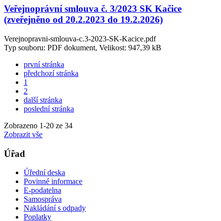
Veřejnoprávní smlouva č. 3/2023 SK Kačice
(zveřejněno od 20.2.2023 do 19.2.2026)
Verejnopravni-smlouva-c.3-2023-SK-Kacice.pdf
Typ souboru: PDF dokument, Velikost: 947,39 kB
první stránka
předchozí stránka
1
2
další stránka
poslední stránka
Zobrazeno
1
-
20
ze 34
Zobrazit vše
Úřad
Úřední deska
Povinné informace
E-podatelna
Samospráva
Nakládání s odpady
Poplatky