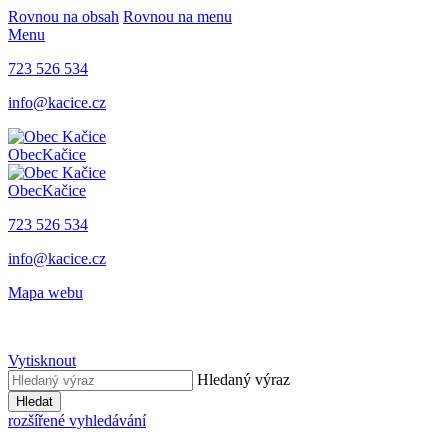
Rovnou na obsah
Rovnou na menu
Menu
723 526 534
info@kacice.cz
Obec
Kačice
Obec
Kačice
723 526 534
info@kacice.cz
Mapa webu
Vytisknout
Hledaný výraz
Hledat
rozšířené vyhledávání