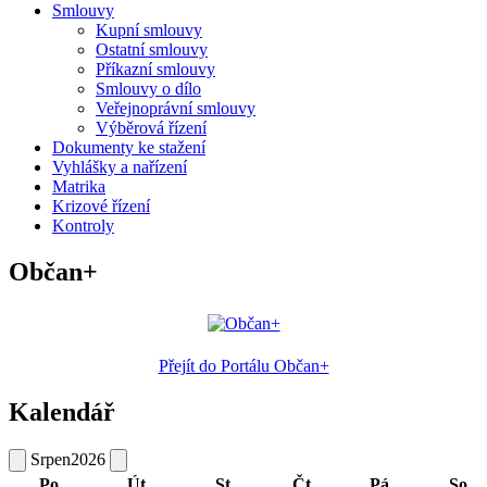
Smlouvy
Kupní smlouvy
Ostatní smlouvy
Příkazní smlouvy
Smlouvy o dílo
Veřejnoprávní smlouvy
Výběrová řízení
Dokumenty ke stažení
Vyhlášky a nařízení
Matrika
Krizové řízení
Kontroly
Občan+
Přejít do Portálu Občan+
Kalendář
Srpen
2026
Po
Út
St
Čt
Pá
So