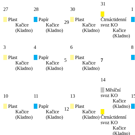
31
27
28
30
1
Plast
Papír
Plast
Čtrnáctidenní
29
Kačice
Kačice
Kačice
svoz KO
(Kladno)
(Kladno)
(Kladno)
Kačice
(Kladno)
3
4
6
8
Plast
Papír
Plast
5
7
Kačice
Kačice
Kačice
(Kladno)
(Kladno)
(Kladno)
14
Měsíční
svoz KO
10
11
13
1
Kačice
Plast
Papír
Plast
(Kladno)
12
Kačice
Kačice
Kačice
(Kladno)
(Kladno)
(Kladno)
Čtrnáctidenní
svoz KO
Kačice
(Kladno)