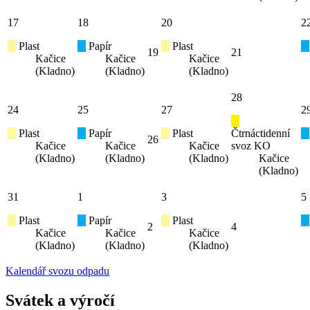
17
18
20
2
Plast
Papír
Plast
19
21
Kačice
Kačice
Kačice
(Kladno)
(Kladno)
(Kladno)
28
24
25
27
2
Plast
Papír
Plast
Čtrnáctidenní
26
Kačice
Kačice
Kačice
svoz KO
(Kladno)
(Kladno)
(Kladno)
Kačice
(Kladno)
31
1
3
5
Plast
Papír
Plast
2
4
Kačice
Kačice
Kačice
(Kladno)
(Kladno)
(Kladno)
Kalendář svozu odpadu
Svátek a výročí