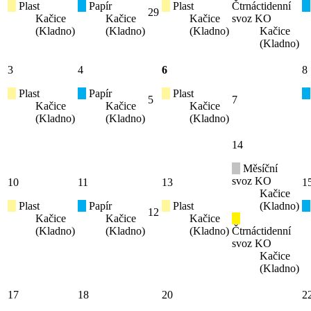
Plast
Papír
Plast
Čtrnáctidenní
29
Kačice
Kačice
Kačice
svoz KO
(Kladno)
(Kladno)
(Kladno)
Kačice
(Kladno)
3
4
6
8
Plast
Papír
Plast
5
7
Kačice
Kačice
Kačice
(Kladno)
(Kladno)
(Kladno)
14
Měsíční
svoz KO
10
11
13
1
Kačice
Plast
Papír
Plast
(Kladno)
12
Kačice
Kačice
Kačice
(Kladno)
(Kladno)
(Kladno)
Čtrnáctidenní
svoz KO
Kačice
(Kladno)
17
18
20
2