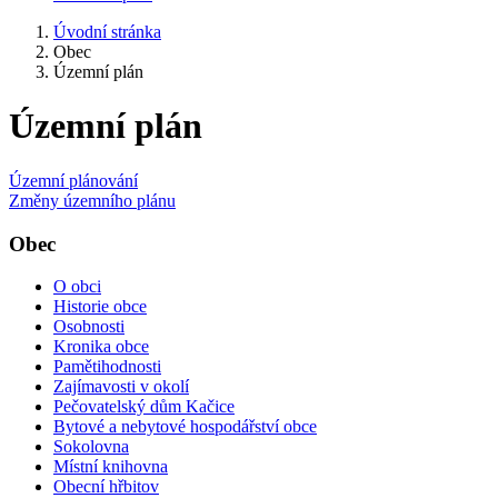
Úvodní stránka
Obec
Územní plán
Územní plán
Územní plánování
Změny územního plánu
Obec
O obci
Historie obce
Osobnosti
Kronika obce
Pamětihodnosti
Zajímavosti v okolí
Pečovatelský dům Kačice
Bytové a nebytové hospodářství obce
Sokolovna
Místní knihovna
Obecní hřbitov