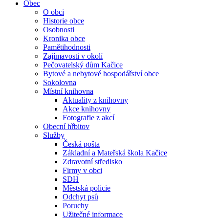
Obec
O obci
Historie obce
Osobnosti
Kronika obce
Pamětihodnosti
Zajímavosti v okolí
Pečovatelský dům Kačice
Bytové a nebytové hospodářství obce
Sokolovna
Místní knihovna
Aktuality z knihovny
Akce knihovny
Fotografie z akcí
Obecní hřbitov
Služby
Česká pošta
Základní a Mateřská škola Kačice
Zdravotní středisko
Firmy v obci
SDH
Městská policie
Odchyt psů
Poruchy
Užitečné informace