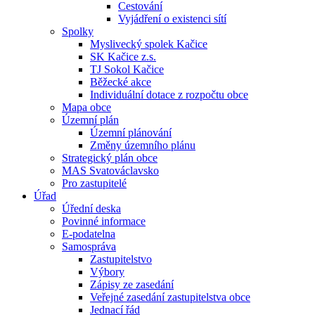
Cestování
Vyjádření o existenci sítí
Spolky
Myslivecký spolek Kačice
SK Kačice z.s.
TJ Sokol Kačice
Běžecké akce
Individuální dotace z rozpočtu obce
Mapa obce
Územní plán
Územní plánování
Změny územního plánu
Strategický plán obce
MAS Svatováclavsko
Pro zastupitelé
Úřad
Úřední deska
Povinné informace
E-podatelna
Samospráva
Zastupitelstvo
Výbory
Zápisy ze zasedání
Veřejné zasedání zastupitelstva obce
Jednací řád