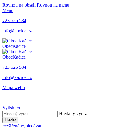
Rovnou na obsah
Rovnou na menu
Menu
723 526 534
info@kacice.cz
Obec
Kačice
Obec
Kačice
723 526 534
info@kacice.cz
Mapa webu
Vytisknout
Hledaný výraz
Hledat
rozšířené vyhledávání