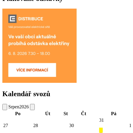
Kalendář svozů
Srpen
2026
Po
Út
St
Čt
Pá
31
27
28
30
1