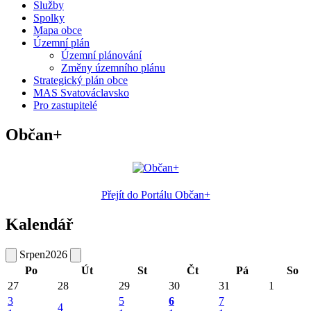
Služby
Spolky
Mapa obce
Územní plán
Územní plánování
Změny územního plánu
Strategický plán obce
MAS Svatováclavsko
Pro zastupitelé
Občan+
Přejít do Portálu Občan+
Kalendář
Srpen
2026
Po
Út
St
Čt
Pá
So
27
28
29
30
31
1
3
5
6
7
4