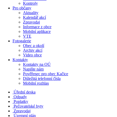
Kontroly
Pro občany
Aktuality
Kalendář akcí
Zpravodaj
Informace z obce
Mobilní aplikace
VTE
Fotogalerie
Obec a okolí
Archiv akcí
Video obce
Kontakty
Kontakty na OÚ
Napište nám
Pověřenec pro obec Kačice
Důležitá telefonní čísla
Mobilní rozhlas
Úřední deska
Odpady
Poplatky
Pečovatelské byty
Zpravodaj
Územmí plán