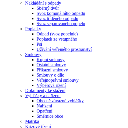
Nakládání s odpady
Sběrný dvůr
Svoz komunálního odpadu
Svoz tříděného odpadu
Svoz separovaného popelu
Poplatky
Odpad (svoz popelnic)
Poplatek ze vstupného
Psi
Užívání veřejného prostranství
Smlouvy
Kupní smlouvy
Ostatní smlouvy
Příkazní smlouvy
Smlouvy o dílo
Veřejnoprávní smlouvy
Výběrová řízení
Dokumenty ke stažení
Vyhlášky a nařízení
Obecně závazné vyhlášky
Nařízení
Opatření
Směrnice obce
Matrika
Krizové řízení