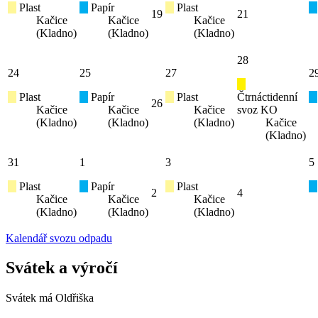
Plast
Papír
Plast
19
21
Kačice
Kačice
Kačice
(Kladno)
(Kladno)
(Kladno)
28
24
25
27
2
Plast
Papír
Plast
Čtrnáctidenní
26
Kačice
Kačice
Kačice
svoz KO
(Kladno)
(Kladno)
(Kladno)
Kačice
(Kladno)
31
1
3
5
Plast
Papír
Plast
2
4
Kačice
Kačice
Kačice
(Kladno)
(Kladno)
(Kladno)
Kalendář svozu odpadu
Svátek a výročí
Svátek má
Oldřiška