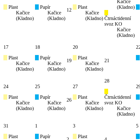
Kačice
Plast
Papír
Plast
(Kladno)
12
Kačice
Kačice
Kačice
(Kladno)
(Kladno)
(Kladno)
Čtrnáctidenní
svoz KO
Kačice
(Kladno)
17
18
20
2
Plast
Papír
Plast
19
21
Kačice
Kačice
Kačice
(Kladno)
(Kladno)
(Kladno)
28
24
25
27
2
Plast
Papír
Plast
Čtrnáctidenní
26
Kačice
Kačice
Kačice
svoz KO
(Kladno)
(Kladno)
(Kladno)
Kačice
(Kladno)
31
1
3
5
Plast
Papír
Plast
2
4