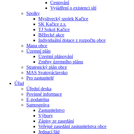
Cestování
Vyjádření o existenci sítí
Spolky
Myslivecký spolek Kačice
SK Kačice z.s.
TJ Sokol Kačice
Běžecké akce
Individuální dotace z rozpočtu obce
Mapa obce
Územní plán
Územní plánování
Změny územního plánu
Strategický plán obce
MAS Svatováclavsko
Pro zastupitelé
Úřad
Úřední deska
Povinné informace
E-podatelna
Samospráva
Zastupitelstvo
Výbory
Zápisy ze zasedání
Veřejné zasedání zastupitelstva obce
Jednací řád