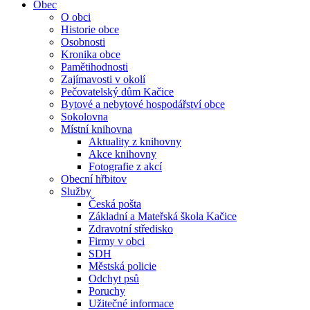
Obec
O obci
Historie obce
Osobnosti
Kronika obce
Pamětihodnosti
Zajímavosti v okolí
Pečovatelský dům Kačice
Bytové a nebytové hospodářství obce
Sokolovna
Místní knihovna
Aktuality z knihovny
Akce knihovny
Fotografie z akcí
Obecní hřbitov
Služby
Česká pošta
Základní a Mateřská škola Kačice
Zdravotní středisko
Firmy v obci
SDH
Městská policie
Odchyt psů
Poruchy
Užitečné informace