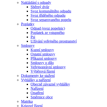
Nakládání s odpady
Sběrný dvůr
Svoz komunálního odpadu
Svoz tříděného odpadu
Svoz separovaného popelu
Poplatky
Odpad (svoz popelnic)
Poplatek ze vstupného
Psi
Užívání veřejného prostranství
Smlouvy
Kupní smlouvy
Ostatní smlouvy
Příkazní smlouvy
Smlouvy o dílo
Veřejnoprávní smlouvy
Výběrová řízení
Dokumenty ke stažení
Vyhlášky a nařízení
Obecně závazné vyhlášky
Nařízení
Opatření
Směrnice obce
Matrika
Krizové řízení