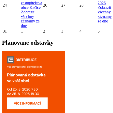
zastupitelstva
2026
24
26
27
28
obce Kačice
Zobrazit
Zobrazit
všechny
všechny
záznamy
záznamy ze
ze dne
dne
31
1
2
3
4
5
Plánované odstávky