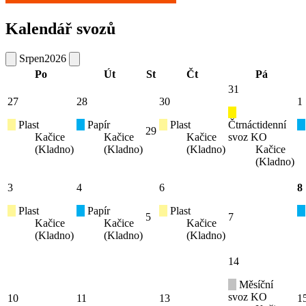
Kalendář svozů
Srpen
2026
Po
Út
St
Čt
Pá
31
27
28
30
1
Plast
Papír
Plast
Čtrnáctidenní
29
Kačice
Kačice
Kačice
svoz KO
(Kladno)
(Kladno)
(Kladno)
Kačice
(Kladno)
3
4
6
8
Plast
Papír
Plast
5
7
Kačice
Kačice
Kačice
(Kladno)
(Kladno)
(Kladno)
14
Měsíční
svoz KO
10
11
13
1