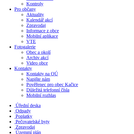
Kontroly
Pro občany
Aktuality
Kalendář akcí
Zpravodaj
Informace z obce
Mobilní aplikace
VTE
Fotogalerie
Obec a okolí
Archiv akcí
Video obce
Kontakty
Kontakty na OÚ
Napište nám
Pověřenec pro obec Kačice
Důležitá telefonní čísla
Mobilní rozhlas
Úřední deska
Odpady
Poplatky
Pečovatelské byty
Zpravodaj
Územmí plán