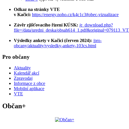
Odkaz na stránky VTE
v Kačici:
https://energy.noho.cz/k4c1c3#obec-vizualizace
Závěr zjišťovacího řízení KÚSK:
/e_download.php?
file=/data/uredni_deska/obsah614_1.pdf&original=079113_
Výsledky ankety v Kačici (červen 2024):
/pro-
obcany/aktuality/vysledky-ankety-103cs.html
Pro občany
Aktuality
Kalendář akcí
Zpravodaj
Informace z obce
Mobilní aplikace
VTE
Občan+