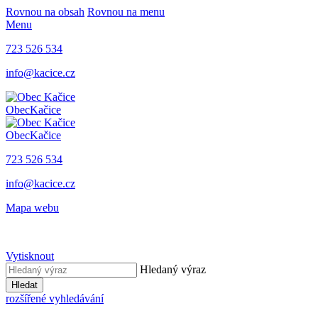
Rovnou na obsah
Rovnou na menu
Menu
723 526 534
info@kacice.cz
Obec
Kačice
Obec
Kačice
723 526 534
info@kacice.cz
Mapa webu
Vytisknout
Hledaný výraz
Hledat
rozšířené vyhledávání