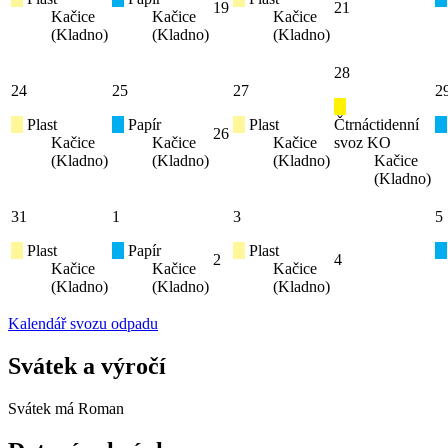
19
21
Kačice
Kačice
Kačice
(Kladno)
(Kladno)
(Kladno)
28
24
25
27
2
Plast
Papír
Plast
Čtrnáctidenní
26
Kačice
Kačice
Kačice
svoz KO
(Kladno)
(Kladno)
(Kladno)
Kačice
(Kladno)
31
1
3
5
Plast
Papír
Plast
2
4
Kačice
Kačice
Kačice
(Kladno)
(Kladno)
(Kladno)
Kalendář svozu odpadu
Svátek a výročí
Svátek má
Roman