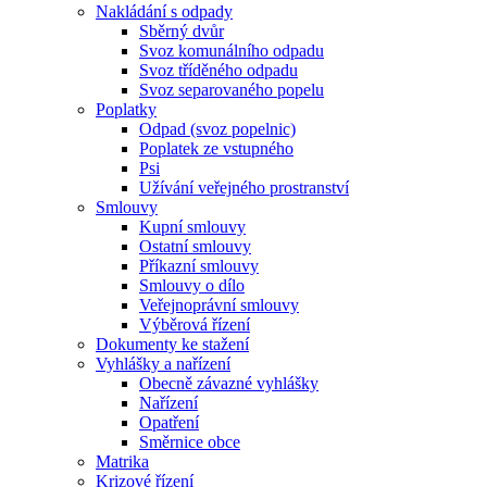
Nakládání s odpady
Sběrný dvůr
Svoz komunálního odpadu
Svoz tříděného odpadu
Svoz separovaného popelu
Poplatky
Odpad (svoz popelnic)
Poplatek ze vstupného
Psi
Užívání veřejného prostranství
Smlouvy
Kupní smlouvy
Ostatní smlouvy
Příkazní smlouvy
Smlouvy o dílo
Veřejnoprávní smlouvy
Výběrová řízení
Dokumenty ke stažení
Vyhlášky a nařízení
Obecně závazné vyhlášky
Nařízení
Opatření
Směrnice obce
Matrika
Krizové řízení