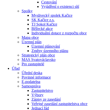
Cestování
Vyjádření o existenci sítí
Spolky
Myslivecký spolek Kačice
SK Kačice z.s.
TJ Sokol Kačice
Běžecké akce
Individuální dotace z rozpočtu obce
Mapa obce
Územní plán
Územní plánování
Změny územního plánu
Strategický plán obce
MAS Svatováclavsko
Pro zastupitelé
Úřad
Úřední deska
Povinné informace
E-podatelna
Samospráva
Zastupitelstvo
Výbory
Zápisy ze zasedání
Veřejné zasedání zastupitelstva obce
Jednací řád