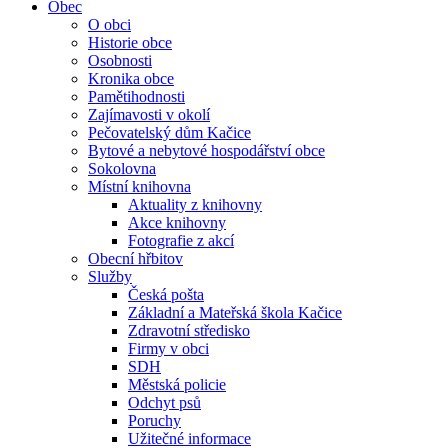
Obec
O obci
Historie obce
Osobnosti
Kronika obce
Pamětihodnosti
Zajímavosti v okolí
Pečovatelský dům Kačice
Bytové a nebytové hospodářství obce
Sokolovna
Místní knihovna
Aktuality z knihovny
Akce knihovny
Fotografie z akcí
Obecní hřbitov
Služby
Česká pošta
Základní a Mateřská škola Kačice
Zdravotní středisko
Firmy v obci
SDH
Městská policie
Odchyt psů
Poruchy
Užitečné informace