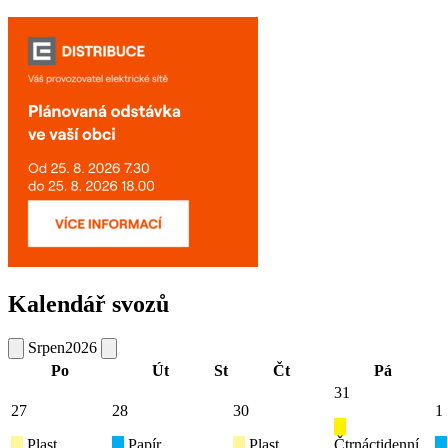
Kalendář svozů
Srpen
2026
Po
Út
St
Čt
Pá
31
27
28
30
1
Plast
Papír
Plast
Čtrnáctidenní