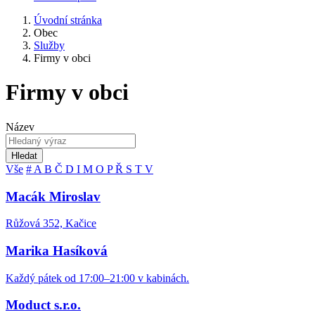
Úvodní stránka
Obec
Služby
Firmy v obci
Firmy v obci
Název
Hledat
Vše
#
A
B
Č
D
I
M
O
P
Ř
S
T
V
Macák Miroslav
Růžová 352, Kačice
Marika Hasíková
Každý pátek od 17:00–21:00 v kabinách.
Moduct s.r.o.