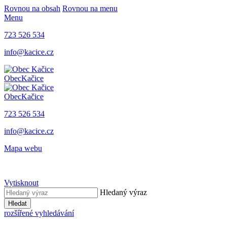
Rovnou na obsah
Rovnou na menu
Menu
723 526 534
info@kacice.cz
Obec
Kačice
Obec
Kačice
723 526 534
info@kacice.cz
Mapa webu
Vytisknout
Hledaný výraz
Hledat
rozšířené vyhledávání