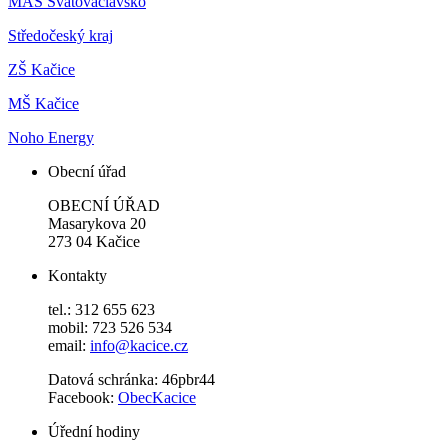
MAS Svatováclavsko
Středočeský kraj
ZŠ Kačice
MŠ Kačice
Noho Energy
Obecní úřad
OBECNÍ ÚŘAD
Masarykova 20
273 04 Kačice
Kontakty
tel.: 312 655 623
mobil: 723 526 534
email:
info@kacice.cz
Datová schránka: 46pbr44
Facebook:
ObecKacice
Úřední hodiny