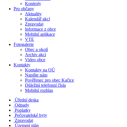
Kontroly
Pro občany
Aktuality
Kalendář akcí
Zpravodaj
Informace z obce
Mobilní aplikace
VTE
Fotogalerie
Obec a okolí
Archiv akcí
Video obce
Kontakty
Kontakty na OÚ
Napište nám
Pověřenec pro obec Kačice
Důležitá telefonní čísla
Mobilní rozhlas
Úřední deska
Odpady
Poplatky
Pečovatelské byty
Zpravodaj
Územmí plán