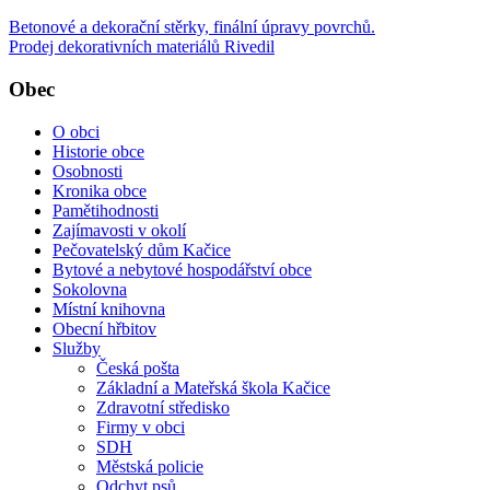
Betonové a dekorační stěrky, finální úpravy povrchů.
Prodej dekorativních materiálů Rivedil
Obec
O obci
Historie obce
Osobnosti
Kronika obce
Pamětihodnosti
Zajímavosti v okolí
Pečovatelský dům Kačice
Bytové a nebytové hospodářství obce
Sokolovna
Místní knihovna
Obecní hřbitov
Služby
Česká pošta
Základní a Mateřská škola Kačice
Zdravotní středisko
Firmy v obci
SDH
Městská policie
Odchyt psů