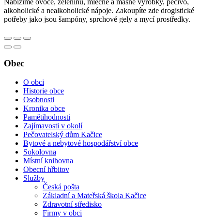
Nabízíme ovoce, zeleninu, mléčné a masné výrobky, pečivo,
alkoholické a nealkoholické nápoje. Zakoupíte zde drogistické
potřeby jako jsou šampóny, sprchové gely a mycí prostředky.
Obec
O obci
Historie obce
Osobnosti
Kronika obce
Pamětihodnosti
Zajímavosti v okolí
Pečovatelský dům Kačice
Bytové a nebytové hospodářství obce
Sokolovna
Místní knihovna
Obecní hřbitov
Služby
Česká pošta
Základní a Mateřská škola Kačice
Zdravotní středisko
Firmy v obci