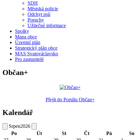
SDH
Městská policie
Odchyt psů
Poruchy
Užitečné informace
Spolky
Mapa obce
Územní plán
Strategický plán obce
MAS Svatováclavsko
Pro zastupitelé
Občan+
Přejít do Portálu Občan+
Kalendář
Srpen
2026
Po
Út
St
Čt
Pá
So