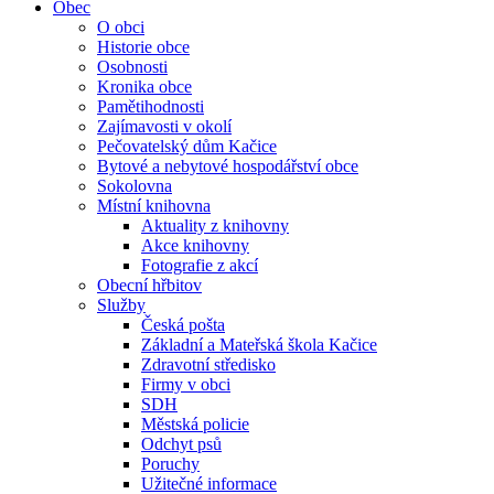
Obec
O obci
Historie obce
Osobnosti
Kronika obce
Pamětihodnosti
Zajímavosti v okolí
Pečovatelský dům Kačice
Bytové a nebytové hospodářství obce
Sokolovna
Místní knihovna
Aktuality z knihovny
Akce knihovny
Fotografie z akcí
Obecní hřbitov
Služby
Česká pošta
Základní a Mateřská škola Kačice
Zdravotní středisko
Firmy v obci
SDH
Městská policie
Odchyt psů
Poruchy
Užitečné informace