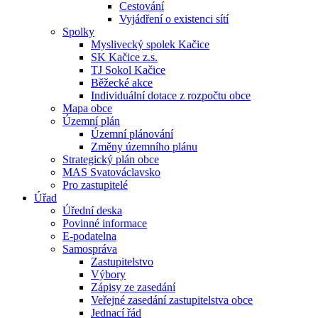
Cestování
Vyjádření o existenci sítí
Spolky
Myslivecký spolek Kačice
SK Kačice z.s.
TJ Sokol Kačice
Běžecké akce
Individuální dotace z rozpočtu obce
Mapa obce
Územní plán
Územní plánování
Změny územního plánu
Strategický plán obce
MAS Svatováclavsko
Pro zastupitelé
Úřad
Úřední deska
Povinné informace
E-podatelna
Samospráva
Zastupitelstvo
Výbory
Zápisy ze zasedání
Veřejné zasedání zastupitelstva obce
Jednací řád