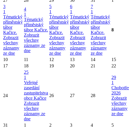
27
28
29
30
31
1
3
5
6
7
4
1
1
1
1
1
Tématický
Tématický
Tématický
Tématický
Tématický
příměstský
příměstský
příměstský
příměstský
příměstský
tábor
tábor
tábor
tábor
tábor Kačice.
8
Kačice.
Kačice.
Kačice.
Kačice.
Zobrazit
Zobrazit
Zobrazit
Zobrazit
Zobrazit
všechny
všechny
všechny
všechny
všechny
záznamy ze
záznamy
záznamy
záznamy
záznamy
dne
ze dne
ze dne
ze dne
ze dne
10
11
12
13
14
15
17
18
19
20
21
22
25
1
29
Veřejné
1
zasedání
Chobotfe
zastupitelstva
2026
24
26
27
28
obce Kačice
Zobrazit
Zobrazit
všechny
všechny
záznamy
záznamy ze
ze dne
dne
31
1
2
3
4
5