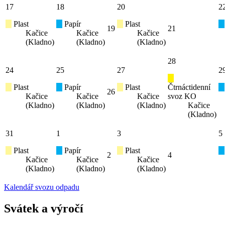
17
18
20
2
Plast
Papír
Plast
19
21
Kačice
Kačice
Kačice
(Kladno)
(Kladno)
(Kladno)
28
24
25
27
2
Plast
Papír
Plast
Čtrnáctidenní
26
Kačice
Kačice
Kačice
svoz KO
(Kladno)
(Kladno)
(Kladno)
Kačice
(Kladno)
31
1
3
5
Plast
Papír
Plast
2
4
Kačice
Kačice
Kačice
(Kladno)
(Kladno)
(Kladno)
Kalendář svozu odpadu
Svátek a výročí