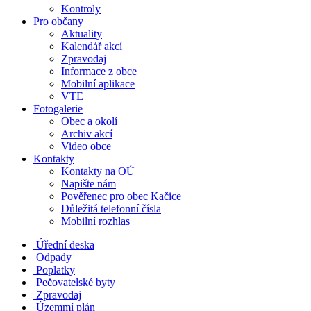
Kontroly
Pro občany
Aktuality
Kalendář akcí
Zpravodaj
Informace z obce
Mobilní aplikace
VTE
Fotogalerie
Obec a okolí
Archiv akcí
Video obce
Kontakty
Kontakty na OÚ
Napište nám
Pověřenec pro obec Kačice
Důležitá telefonní čísla
Mobilní rozhlas
Úřední deska
Odpady
Poplatky
Pečovatelské byty
Zpravodaj
Územmí plán