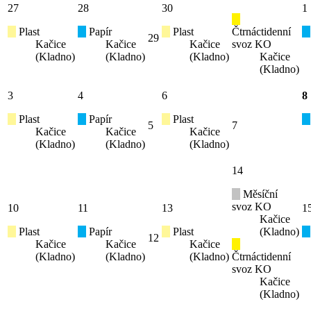
27
28
30
1
Plast
Papír
Plast
Čtrnáctidenní
29
Kačice
Kačice
Kačice
svoz KO
(Kladno)
(Kladno)
(Kladno)
Kačice
(Kladno)
3
4
6
8
Plast
Papír
Plast
5
7
Kačice
Kačice
Kačice
(Kladno)
(Kladno)
(Kladno)
14
Měsíční
svoz KO
10
11
13
1
Kačice
Plast
Papír
Plast
(Kladno)
12
Kačice
Kačice
Kačice
(Kladno)
(Kladno)
(Kladno)
Čtrnáctidenní
svoz KO
Kačice
(Kladno)