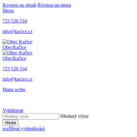
Rovnou na obsah
Rovnou na menu
Menu
723 526 534
info@kacice.cz
Obec
Kačice
Obec
Kačice
723 526 534
info@kacice.cz
Mapa webu
Vytisknout
Hledaný výraz
Hledat
rozšířené vyhledávání