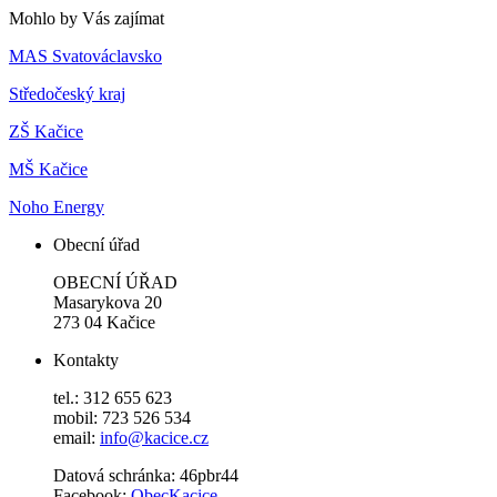
Mohlo by Vás zajímat
MAS Svatováclavsko
Středočeský kraj
ZŠ Kačice
MŠ Kačice
Noho Energy
Obecní úřad
OBECNÍ ÚŘAD
Masarykova 20
273 04 Kačice
Kontakty
tel.: 312 655 623
mobil: 723 526 534
email:
info@kacice.cz
Datová schránka: 46pbr44
Facebook:
ObecKacice