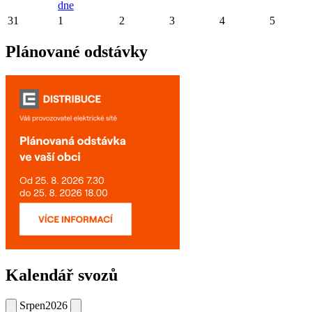
dne
31
1
2
3
4
5
Plánované odstávky
Kalendář svozů
Srpen
2026