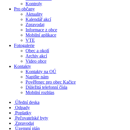
Kontroly
Pro občany
Aktuality
Kalendář akcí
Zpravodaj
Informace z obce
Mobilní aplikace
VTE
Fotogalerie
Obec a okolí
Archiv akcí
Video obce
Kontakty
Kontakty na OÚ
Napište nám
Pověřenec pro obec Kačice
Důležitá telefonní čísla
Mobilní rozhlas
Úřední deska
Odpady
Poplatky
Pečovatelské byty
Zpravodaj
Územmí plán