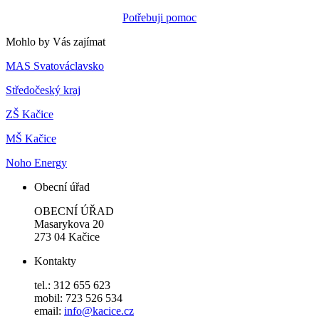
Potřebuji pomoc
Mohlo by Vás zajímat
MAS Svatováclavsko
Středočeský kraj
ZŠ Kačice
MŠ Kačice
Noho Energy
Obecní úřad
OBECNÍ ÚŘAD
Masarykova 20
273 04 Kačice
Kontakty
tel.: 312 655 623
mobil: 723 526 534
email:
info@kacice.cz