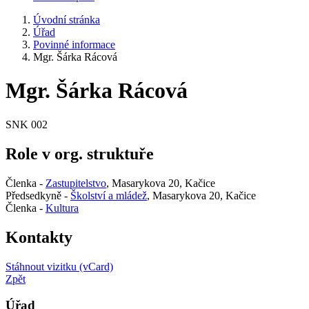
Úvodní stránka
Úřad
Povinné informace
Mgr. Šárka Rácová
Mgr. Šárka Rácová
SNK 002
Role v org. struktuře
Členka -
Zastupitelstvo
, Masarykova 20, Kačice
Předsedkyně -
Školství a mládež
, Masarykova 20, Kačice
Členka -
Kultura
Kontakty
Stáhnout vizitku (vCard)
Zpět
Úřad