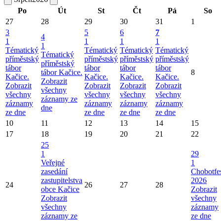
Po
Út
St
Čt
Pá
So
27
28
29
30
31
1
3
5
6
7
4
1
1
1
1
1
Tématický
Tématický
Tématický
Tématický
Tématický
příměstský
příměstský
příměstský
příměstský
příměstský
tábor
tábor
tábor
tábor
tábor Kačice.
8
Kačice.
Kačice.
Kačice.
Kačice.
Zobrazit
Zobrazit
Zobrazit
Zobrazit
Zobrazit
všechny
všechny
všechny
všechny
všechny
záznamy ze
záznamy
záznamy
záznamy
záznamy
dne
ze dne
ze dne
ze dne
ze dne
10
11
12
13
14
15
17
18
19
20
21
22
25
1
29
Veřejné
1
zasedání
Chobotfe
zastupitelstva
2026
24
26
27
28
obce Kačice
Zobrazit
Zobrazit
všechny
všechny
záznamy
záznamy ze
ze dne