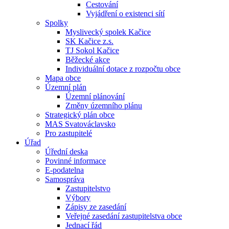
Cestování
Vyjádření o existenci sítí
Spolky
Myslivecký spolek Kačice
SK Kačice z.s.
TJ Sokol Kačice
Běžecké akce
Individuální dotace z rozpočtu obce
Mapa obce
Územní plán
Územní plánování
Změny územního plánu
Strategický plán obce
MAS Svatováclavsko
Pro zastupitelé
Úřad
Úřední deska
Povinné informace
E-podatelna
Samospráva
Zastupitelstvo
Výbory
Zápisy ze zasedání
Veřejné zasedání zastupitelstva obce
Jednací řád