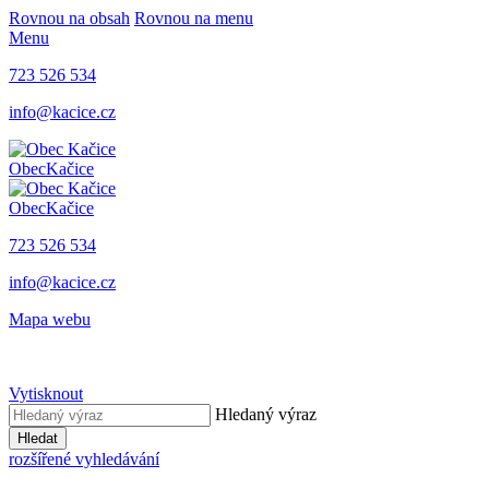
Rovnou na obsah
Rovnou na menu
Menu
723 526 534
info@kacice.cz
Obec
Kačice
Obec
Kačice
723 526 534
info@kacice.cz
Mapa webu
Vytisknout
Hledaný výraz
Hledat
rozšířené vyhledávání