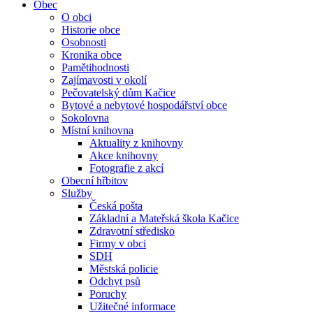
Obec
O obci
Historie obce
Osobnosti
Kronika obce
Pamětihodnosti
Zajímavosti v okolí
Pečovatelský dům Kačice
Bytové a nebytové hospodářství obce
Sokolovna
Místní knihovna
Aktuality z knihovny
Akce knihovny
Fotografie z akcí
Obecní hřbitov
Služby
Česká pošta
Základní a Mateřská škola Kačice
Zdravotní středisko
Firmy v obci
SDH
Městská policie
Odchyt psů
Poruchy
Užitečné informace