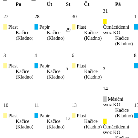
Po
Út
St
Čt
Pá
31
27
28
30
1
Plast
Papír
Plast
Čtrnáctidenní
29
Kačice
Kačice
Kačice
svoz KO
(Kladno)
(Kladno)
(Kladno)
Kačice
(Kladno)
3
4
6
8
Plast
Papír
Plast
5
7
Kačice
Kačice
Kačice
(Kladno)
(Kladno)
(Kladno)
14
Měsíční
svoz KO
10
11
13
1
Kačice
Plast
Papír
Plast
(Kladno)
12
Kačice
Kačice
Kačice
(Kladno)
(Kladno)
(Kladno)
Čtrnáctidenní
svoz KO
Kačice