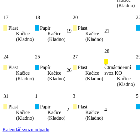
(Kladno)
17
18
20
2
Plast
Papír
Plast
19
21
Kačice
Kačice
Kačice
(Kladno)
(Kladno)
(Kladno)
28
24
25
27
2
Plast
Papír
Plast
Čtrnáctidenní
26
Kačice
Kačice
Kačice
svoz KO
(Kladno)
(Kladno)
(Kladno)
Kačice
(Kladno)
31
1
3
5
Plast
Papír
Plast
2
4
Kačice
Kačice
Kačice
(Kladno)
(Kladno)
(Kladno)
Kalendář svozu odpadu