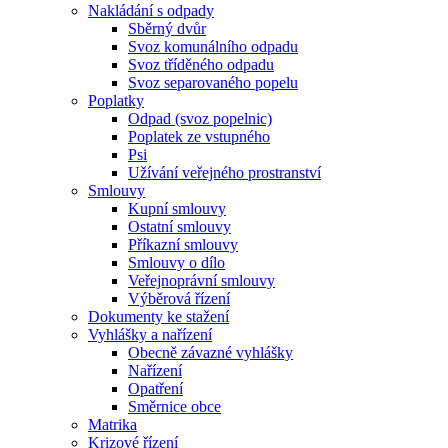
Nakládání s odpady
Sběrný dvůr
Svoz komunálního odpadu
Svoz tříděného odpadu
Svoz separovaného popelu
Poplatky
Odpad (svoz popelnic)
Poplatek ze vstupného
Psi
Užívání veřejného prostranství
Smlouvy
Kupní smlouvy
Ostatní smlouvy
Příkazní smlouvy
Smlouvy o dílo
Veřejnoprávní smlouvy
Výběrová řízení
Dokumenty ke stažení
Vyhlášky a nařízení
Obecně závazné vyhlášky
Nařízení
Opatření
Směrnice obce
Matrika
Krizové řízení