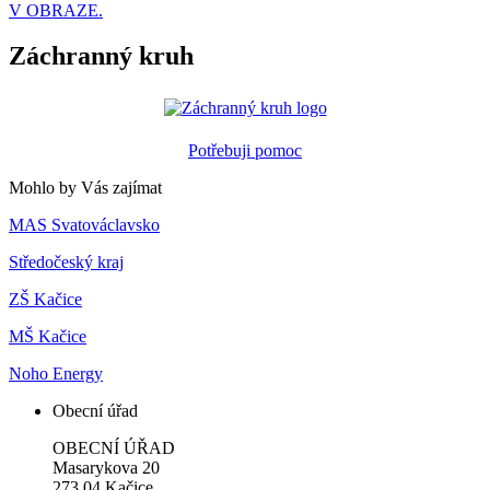
V OBRAZE.
Záchranný kruh
Potřebuji pomoc
Mohlo by Vás zajímat
MAS Svatováclavsko
Středočeský kraj
ZŠ Kačice
MŠ Kačice
Noho Energy
Obecní úřad
OBECNÍ ÚŘAD
Masarykova 20
273 04 Kačice