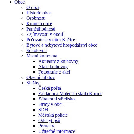
Obec
O obci
Historie obce
Osobnosti
Kronika obce
Pamětihodnosti
Zajímavosti v okolí
Pečovatelský dům Kačice
Bytové a nebytové hospodářství obce
Sokolovna
Místní knihovna
Aktuality z knihovny
Akce knihovny
Fotografie z akcí
Obecní hřbitov
Služby
Česká pošta
Základní a Mateřská škola Kačice
Zdravotní středisko
Firmy v obci
SDH
Městská policie
Odchyt psů
Poruchy
Užitečné informace