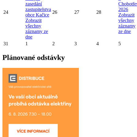
zasedání
Chobotfe
zastupitelstva
2026
24
26
27
28
obce Kačice
Zobrazit
Zobrazit
všechny
všechny
záznamy
záznamy ze
ze dne
dne
31
1
2
3
4
5
Plánované odstávky