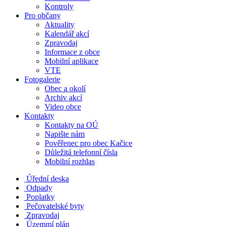
Kontroly
Pro občany
Aktuality
Kalendář akcí
Zpravodaj
Informace z obce
Mobilní aplikace
VTE
Fotogalerie
Obec a okolí
Archiv akcí
Video obce
Kontakty
Kontakty na OÚ
Napište nám
Pověřenec pro obec Kačice
Důležitá telefonní čísla
Mobilní rozhlas
Úřední deska
Odpady
Poplatky
Pečovatelské byty
Zpravodaj
Územmí plán