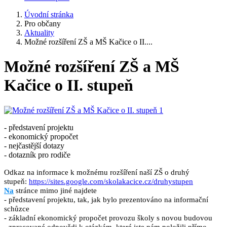
Úvodní stránka
Pro občany
Aktuality
Možné rozšíření ZŠ a MŠ Kačice o II....
Možné rozšíření ZŠ a MŠ
Kačice o II. stupeň
- představení projektu
- ekonomický propočet
- nejčastější dotazy
- dotazník pro rodiče
Odkaz na informace k možnému rozšíření naší ZŠ o druhý
stupeň:
https://sites.google.com/skolakacice.cz/druhystupen
Na
stránce mimo jiné najdete
- představení projektu, tak, jak bylo prezentováno na informační
schůzce
- základní ekonomický propočet provozu školy s novou budovou
- zpracované odpovědi k otázkám, které jste nám položili přímo