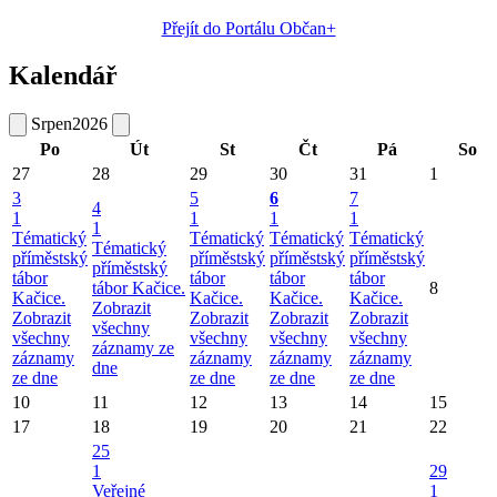
Přejít do Portálu Občan+
Kalendář
Srpen
2026
Po
Út
St
Čt
Pá
So
27
28
29
30
31
1
3
5
6
7
4
1
1
1
1
1
Tématický
Tématický
Tématický
Tématický
Tématický
příměstský
příměstský
příměstský
příměstský
příměstský
tábor
tábor
tábor
tábor
tábor Kačice.
8
Kačice.
Kačice.
Kačice.
Kačice.
Zobrazit
Zobrazit
Zobrazit
Zobrazit
Zobrazit
všechny
všechny
všechny
všechny
všechny
záznamy ze
záznamy
záznamy
záznamy
záznamy
dne
ze dne
ze dne
ze dne
ze dne
10
11
12
13
14
15
17
18
19
20
21
22
25
1
29
Veřejné
1