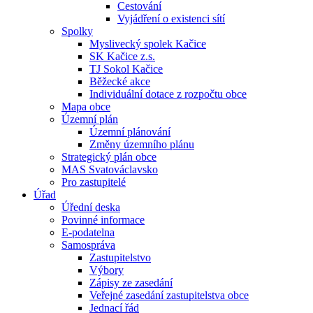
Cestování
Vyjádření o existenci sítí
Spolky
Myslivecký spolek Kačice
SK Kačice z.s.
TJ Sokol Kačice
Běžecké akce
Individuální dotace z rozpočtu obce
Mapa obce
Územní plán
Územní plánování
Změny územního plánu
Strategický plán obce
MAS Svatováclavsko
Pro zastupitelé
Úřad
Úřední deska
Povinné informace
E-podatelna
Samospráva
Zastupitelstvo
Výbory
Zápisy ze zasedání
Veřejné zasedání zastupitelstva obce
Jednací řád