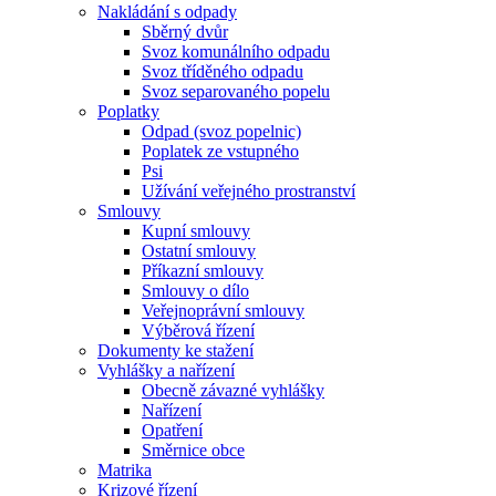
Nakládání s odpady
Sběrný dvůr
Svoz komunálního odpadu
Svoz tříděného odpadu
Svoz separovaného popelu
Poplatky
Odpad (svoz popelnic)
Poplatek ze vstupného
Psi
Užívání veřejného prostranství
Smlouvy
Kupní smlouvy
Ostatní smlouvy
Příkazní smlouvy
Smlouvy o dílo
Veřejnoprávní smlouvy
Výběrová řízení
Dokumenty ke stažení
Vyhlášky a nařízení
Obecně závazné vyhlášky
Nařízení
Opatření
Směrnice obce
Matrika
Krizové řízení