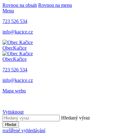
Rovnou na obsah
Rovnou na menu
Menu
723 526 534
info@kacice.cz
Obec
Kačice
Obec
Kačice
723 526 534
info@kacice.cz
Mapa webu
Vytisknout
Hledaný výraz
Hledat
rozšířené vyhledávání