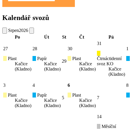
Kalendář svozů
Srpen
2026
Po
Út
St
Čt
Pá
31
27
28
30
1
Plast
Papír
Plast
Čtrnáctidenní
29
Kačice
Kačice
Kačice
svoz KO
(Kladno)
(Kladno)
(Kladno)
Kačice
(Kladno)
3
4
6
8
Plast
Papír
Plast
5
7
Kačice
Kačice
Kačice
(Kladno)
(Kladno)
(Kladno)
14
Měsíční