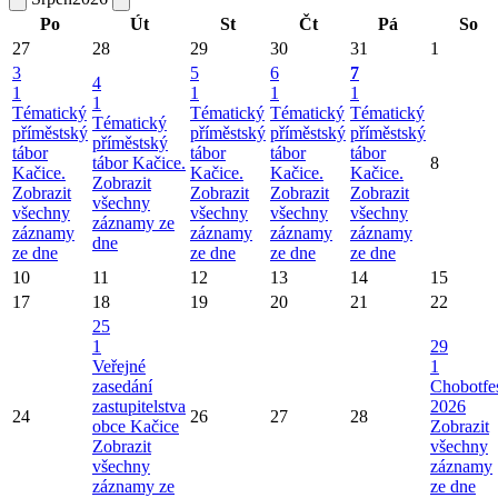
Po
Út
St
Čt
Pá
So
27
28
29
30
31
1
3
5
6
7
4
1
1
1
1
1
Tématický
Tématický
Tématický
Tématický
Tématický
příměstský
příměstský
příměstský
příměstský
příměstský
tábor
tábor
tábor
tábor
tábor Kačice.
8
Kačice.
Kačice.
Kačice.
Kačice.
Zobrazit
Zobrazit
Zobrazit
Zobrazit
Zobrazit
všechny
všechny
všechny
všechny
všechny
záznamy ze
záznamy
záznamy
záznamy
záznamy
dne
ze dne
ze dne
ze dne
ze dne
10
11
12
13
14
15
17
18
19
20
21
22
25
1
29
Veřejné
1
zasedání
Chobotfe
zastupitelstva
2026
24
26
27
28
obce Kačice
Zobrazit
Zobrazit
všechny
všechny
záznamy
záznamy ze
ze dne