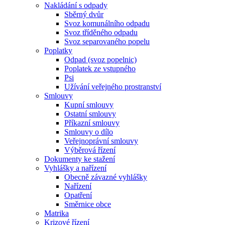
Nakládání s odpady
Sběrný dvůr
Svoz komunálního odpadu
Svoz tříděného odpadu
Svoz separovaného popelu
Poplatky
Odpad (svoz popelnic)
Poplatek ze vstupného
Psi
Užívání veřejného prostranství
Smlouvy
Kupní smlouvy
Ostatní smlouvy
Příkazní smlouvy
Smlouvy o dílo
Veřejnoprávní smlouvy
Výběrová řízení
Dokumenty ke stažení
Vyhlášky a nařízení
Obecně závazné vyhlášky
Nařízení
Opatření
Směrnice obce
Matrika
Krizové řízení