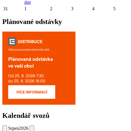
dne
31
1
2
3
4
5
Plánované odstávky
Kalendář svozů
Srpen
2026