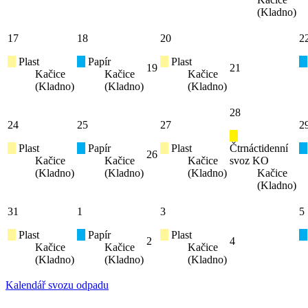
(Kladno)
17
18
20
2
Plast
Papír
Plast
19
21
Kačice
Kačice
Kačice
(Kladno)
(Kladno)
(Kladno)
28
24
25
27
2
Plast
Papír
Plast
Čtrnáctidenní
26
Kačice
Kačice
Kačice
svoz KO
(Kladno)
(Kladno)
(Kladno)
Kačice
(Kladno)
31
1
3
5
Plast
Papír
Plast
2
4
Kačice
Kačice
Kačice
(Kladno)
(Kladno)
(Kladno)
Kalendář svozu odpadu