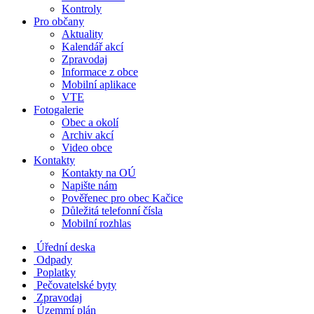
Kontroly
Pro občany
Aktuality
Kalendář akcí
Zpravodaj
Informace z obce
Mobilní aplikace
VTE
Fotogalerie
Obec a okolí
Archiv akcí
Video obce
Kontakty
Kontakty na OÚ
Napište nám
Pověřenec pro obec Kačice
Důležitá telefonní čísla
Mobilní rozhlas
Úřední deska
Odpady
Poplatky
Pečovatelské byty
Zpravodaj
Územmí plán