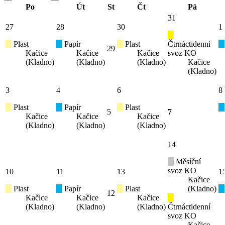
Po
Út
St
Čt
Pá
31
27
28
30
1
Plast
Papír
Plast
Čtrnáctidenní
29
Kačice
Kačice
Kačice
svoz KO
(Kladno)
(Kladno)
(Kladno)
Kačice
(Kladno)
3
4
6
8
Plast
Papír
Plast
5
7
Kačice
Kačice
Kačice
(Kladno)
(Kladno)
(Kladno)
14
Měsíční
svoz KO
10
11
13
1
Kačice
Plast
Papír
Plast
(Kladno)
12
Kačice
Kačice
Kačice
(Kladno)
(Kladno)
(Kladno)
Čtrnáctidenní
svoz KO
Kačice