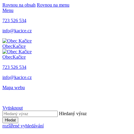
Rovnou na obsah
Rovnou na menu
Menu
723 526 534
info@kacice.cz
Obec
Kačice
Obec
Kačice
723 526 534
info@kacice.cz
Mapa webu
Vytisknout
Hledaný výraz
Hledat
rozšířené vyhledávání