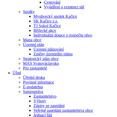
Cestování
Vyjádření o existenci sítí
Spolky
Myslivecký spolek Kačice
SK Kačice z.s.
TJ Sokol Kačice
Běžecké akce
Individuální dotace z rozpočtu obce
Mapa obce
Územní plán
Územní plánování
Změny územního plánu
Strategický plán obce
MAS Svatováclavsko
Pro zastupitelé
Úřad
Úřední deska
Povinné informace
E-podatelna
Samospráva
Zastupitelstvo
Výbory
Zápisy ze zasedání
Veřejné zasedání zastupitelstva obce
Jednací řád