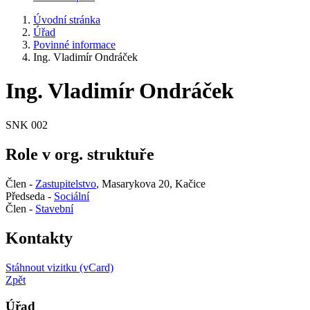
Úvodní stránka
Úřad
Povinné informace
Ing. Vladimír Ondráček
Ing. Vladimír Ondráček
SNK 002
Role v org. struktuře
Člen -
Zastupitelstvo
, Masarykova 20, Kačice
Předseda -
Sociální
Člen -
Stavební
Kontakty
Stáhnout vizitku (vCard)
Zpět
Úřad