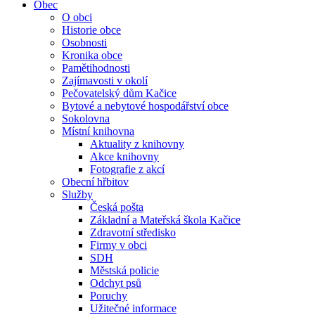
Obec
O obci
Historie obce
Osobnosti
Kronika obce
Pamětihodnosti
Zajímavosti v okolí
Pečovatelský dům Kačice
Bytové a nebytové hospodářství obce
Sokolovna
Místní knihovna
Aktuality z knihovny
Akce knihovny
Fotografie z akcí
Obecní hřbitov
Služby
Česká pošta
Základní a Mateřská škola Kačice
Zdravotní středisko
Firmy v obci
SDH
Městská policie
Odchyt psů
Poruchy
Užitečné informace