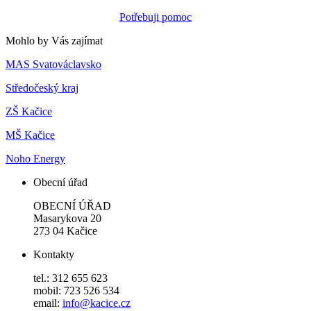
Potřebuji pomoc
Mohlo by Vás zajímat
MAS Svatováclavsko
Středočeský kraj
ZŠ Kačice
MŠ Kačice
Noho Energy
Obecní úřad
OBECNÍ ÚŘAD
Masarykova 20
273 04 Kačice
Kontakty
tel.: 312 655 623
mobil: 723 526 534
email:
info@kacice.cz